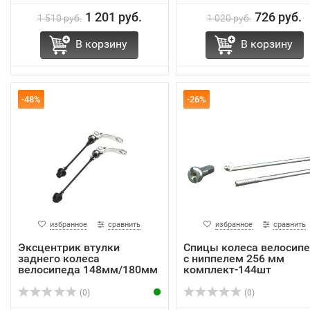
1 201 руб.
726 руб.
1 510 руб.
1 020 руб.
В корзину
В корзину
-48%
-26%
избранное
сравнить
избранное
сравнить
Эксцентрик втулки
Спицы колеса велосип
заднего колеса
с ниппелем 256 мм
велосипеда 148мм/180мм
комплект-144шт
S...
(0)
(0)