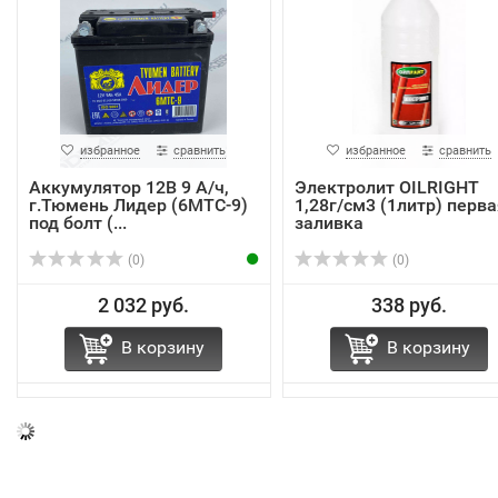
избранное
сравнить
избранное
сравнить
Аккумулятор 12В 9 А/ч,
Электролит OILRIGHT
г.Тюмень Лидер (6МТС-9)
1,28г/см3 (1литр) перва
под болт (...
заливка
(0)
(0)
2 032 руб.
338 руб.
В корзину
В корзину