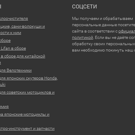
Ы
СОЦСЕТИ
клоочистителя
Мы получаем и обрабатываем
персональные данные посетит
цкие, сани-волокуши и
сайта в соответствии с
официа
ости к ним
политикой
. Если вы не даёте со
 сборе
обработку своих персональных
Lifan в сборе
вам необходимо покинуть наш 
 в сборе для китайской
и
для Велотехники
для японских скутеров Honda,
uki
для советских мотоциклов и
имия
на японские мотоциклы и
ктро-инструмент и запчасти