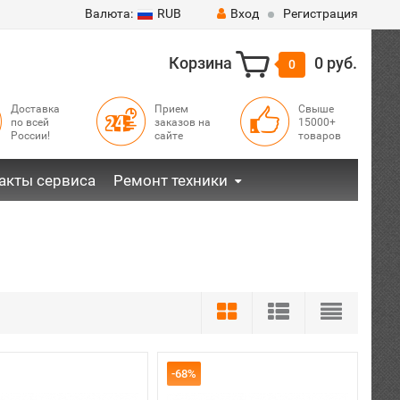
Валюта:
RUB
Вход
Регистрация
Корзина
0 руб.
0
Доставка
Прием
Свыше
по всей
заказов на
15000+
России!
сайте
товаров
акты сервиса
Ремонт техники
-68%