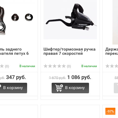
ль заднего
Шифтер/тормозная ручка
Держа
ателя петух 6
правая 7 скоростей
перек
В наличии
В наличии
(0)
(0)
347 руб.
1 086 руб.
уб.
1 670 руб.
58
В корзину
В корзину
-97%