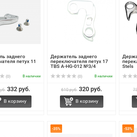
ль заднего
Держатель заднего
Держа
ателя петух 11
переключателя петух 17
перек
TBS A-HG-012 №3/4
Stels
В наличии
В наличии
(0)
(0)
332 руб.
320 руб.
уб.
610 руб.
73
В корзину
В корзину
-35%
-53%