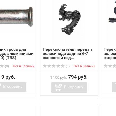
ик троса для
Переключатель передач
Перек
еда, алюминивый
велосипеда задний 6-7
велос
0) (TBS)
скоростей под...
скорос
Нет в наличии
Нет в наличии
(0)
(0)
9 руб.
794 руб.
1 100 руб.
В корзину
В корзину