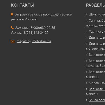
КОНТАКТЫ
РАЗДЕЛ
Отправка заказов происходит во все
Щетки сте
регионы России!
Сани рыба
принадлежн
Запчасти:
8(900)639-90-55
Техника в
Ремонт:
8(911)148-34-27
Двигатели 
magazin@motodraiv.ru
Двигатели
мототехник
Запчасти 
Запчасти 
Yamaha, Suz
Запчасти 
мопедов
Масла и х
Запчасти 
мопеды
Бензо-эле