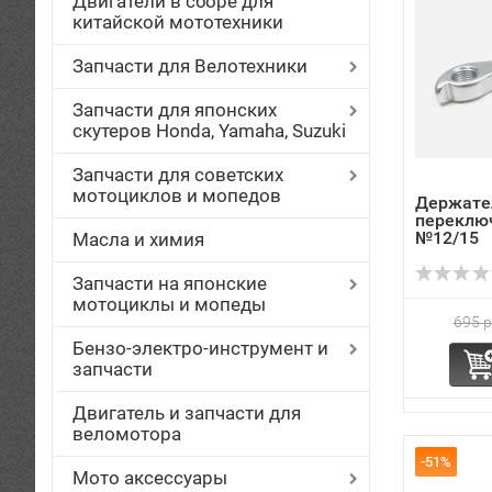
Двигатели в сборе для
китайской мототехники
Запчасти для Велотехники
Запчасти для японских
скутеров Honda, Yamaha, Suzuki
Запчасти для советских
мотоциклов и мопедов
Держате
переключ
№12/15
Масла и химия
Запчасти на японские
мотоциклы и мопеды
695 р
Бензо-электро-инструмент и
запчасти
Двигатель и запчасти для
веломотора
-51%
Мото аксессуары