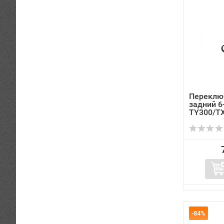
Переклю
задний 6-
TY300/T
-84%