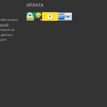
ОПЛАТА
елей нашего
льной
гласия на
 данных,
сайт.