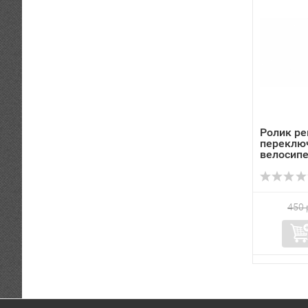
Ролик р
переклю
велосипе
450 