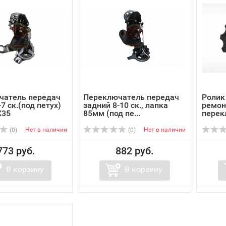
чатель передач
Переключатель передач
Ролик
7 ск.(под петух)
задний 8-10 ск., лапка
ремон
X35
85мм (под пе...
перек
Нет в наличии
Нет в наличии
(0)
(0)
773 руб.
882 руб.
В корзину
В корзину