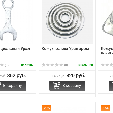
ециальный Урал
Кожух колеса Урал хром
Кожух
пласт
В наличии
В наличии
(0)
(0)
862 руб.
820 руб.
руб.
1 145 руб.
71
В корзину
В корзину
-29%
-15%