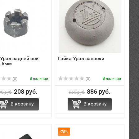
 Урал задней оси
Гайка Урал запаски
.5мм
В наличии
В наличии
(0)
(0)
208 руб.
886 руб.
0 руб.
960 руб.
В корзину
В корзину
-78%