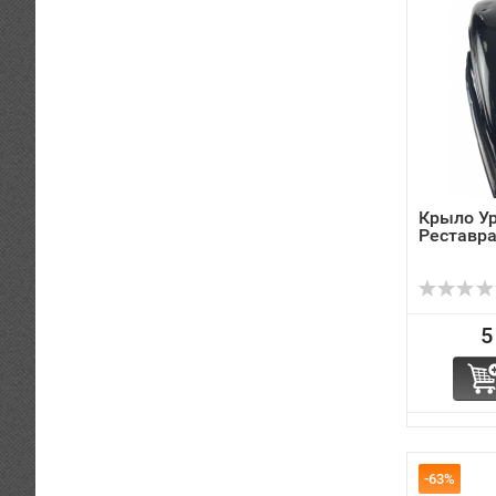
Крыло Ур
Реставр
5
-63%