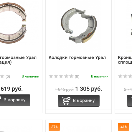
 тормозные Урал
Колодки тормозные Урал
Кронш
ация)
сплош
В наличии
В наличии
(0)
(0)
 619 руб.
1 305 руб.
1 845 руб.
2 74
В корзину
В корзину
-37%
-41%