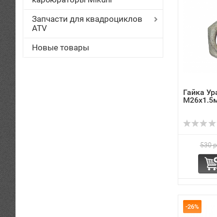
Запчасти для квадроциклов
ATV
Новые товары
Гайка Ур
М26х1.5
530 р
-26%