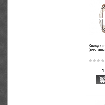
Колодки
(реставр
1