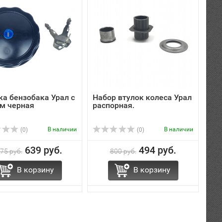
а бензобака Урал с
Набор втулок колеса Урал
м черная
распорная.
В наличии
В наличии
(0)
(0)
639 руб.
494 руб.
075 руб.
800 руб.
В корзину
В корзину