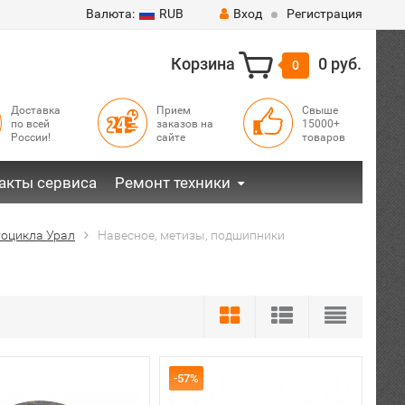
Валюта:
RUB
Вход
Регистрация
Корзина
0 руб.
0
Доставка
Прием
Свыше
по всей
заказов на
15000+
России!
сайте
товаров
акты сервиса
Ремонт техники
тоцикла Урал
Навесное, метизы, подшипники
-57%