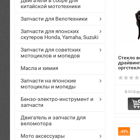
Двигатели в сборе для
китайской мототехники
Запчасти для Велотехники
Запчасти для японских
скутеров Honda, Yamaha, Suzuki
Запчасти для советских
мотоциклов и мопедов
Стекло в
драйвинг
оргстекл
Масла и химия
Запчасти на японские
мотоциклы и мопеды
8 915 р
Бензо-электро-инструмент и
запчасти
Двигатель и запчасти для
веломотора
-49%
Мото аксессуары