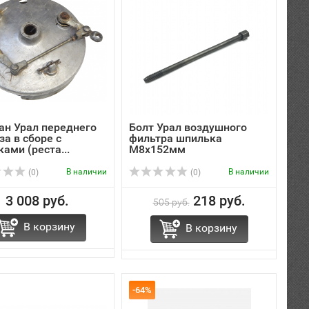
ан Урал переднего
Болт Урал воздушного
за в сборе с
фильтра шпилька
ами (реста...
М8х152мм
В наличии
В наличии
(0)
(0)
3 008 руб.
218 руб.
505 руб.
В корзину
В корзину
-64%