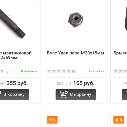
л маятниковой
Болт Урал пера М28х15мм
Брызг
12х69мм
В наличии
В наличии
(0)
(0)
355 руб.
165 руб.
уб.
505 руб.
78
В корзину
В корзину
-53%
-61%