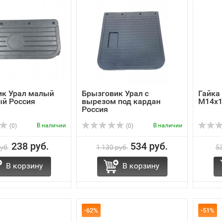
ик Урал малый
Брызговик Урал с
Гайка
ый Россия
вырезом под кардан
М14х1
Россия
В наличии
В наличии
(0)
(0)
238 руб.
534 руб.
уб.
1 130 руб.
53
В корзину
В корзину
-62%
-51%