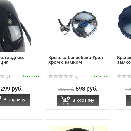
ал заднее,
Крышка бензобака Урал
Крышк
ация
Хром с замком
замко
В наличии
В наличии
(0)
(0)
 299 руб.
598 руб.
955 руб.
1 
В корзину
В корзину