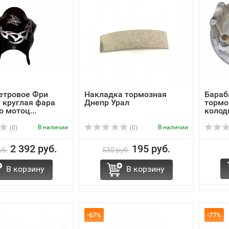
етровое Фри
Накладка тормозная
Бараб
 круглая фара
Днепр Урал
тормо
о мотоц...
колодк
В наличии
В наличии
(0)
(0)
2 392 руб.
195 руб.
уб.
530 руб.
В корзину
В корзину
-67%
-77%