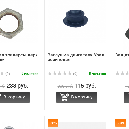
ал траверсы верх
Заглушка двигателя Урал
Защит
мм
резиновая
В наличии
В наличии
(0)
(0)
238 руб.
115 руб.
уб.
300 руб.
76
В корзину
В корзину
-28%
-70%