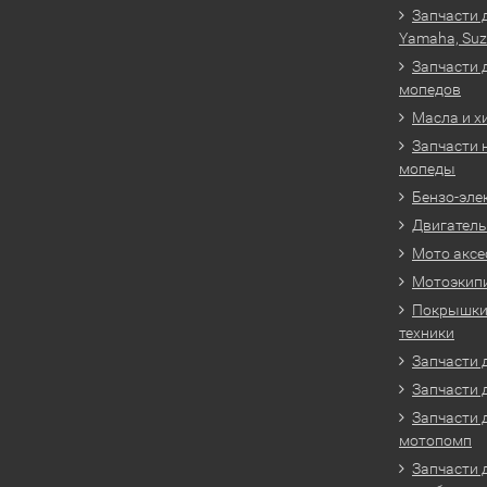
Запчасти 
Yamaha, Suz
Запчасти 
мопедов
Масла и х
Запчасти 
мопеды
Бензо-эле
Двигатель
Мото аксе
Мотоэкип
Покрышки 
техники
Запчасти д
Запчасти 
Запчасти 
мотопомп
Запчасти 