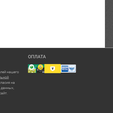
ОПЛАТА
елей нашего
льной
гласия на
 данных,
сайт.