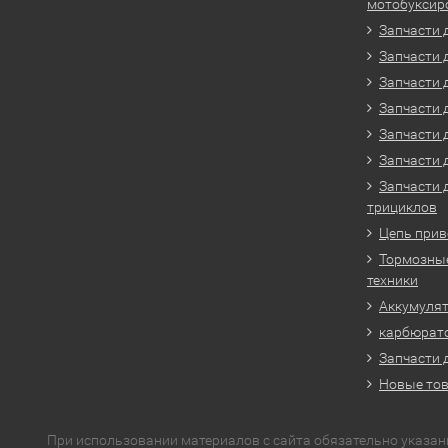
мотобуксир
Запчасти 
Запчасти 
Запчасти 
Запчасти 
Запчасти 
Запчасти 
Запчасти 
трициклов
Цепь прив
Тормозные
техники
Аккумулят
карбюрато
Запчасти 
Новые то
При использовании материалов с сайта обязательно указан