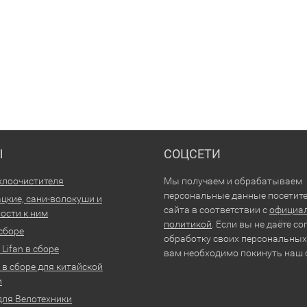
Ы
СОЦСЕТИ
клоочистителя
Мы получаем и обрабатываем
персональные данные посетит
цкие, сани-волокуши и
сайта в соответствии с
официа
ости к ним
политикой
. Если вы не даёте со
 сборе
обработку своих персональных
Lifan в сборе
вам необходимо покинуть наш 
 в сборе для китайской
и
для Велотехники