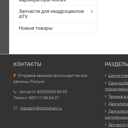
Запчасти для квадроциклов
ATV
Новые товары
КОНТАКТЫ
РАЗДЕЛ
Отправка заказов происходит во все
Щетки сте
регионы России!
Сани рыба
принадлежн
Запчасти:
8(900)639-90-55
Техника в
Ремонт:
8(911)148-34-27
Двигатели 
magazin@motodraiv.ru
Двигатели
мототехник
Запчасти 