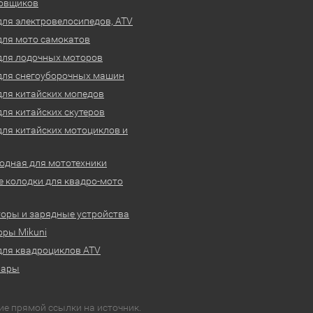
овщиков
для электровелосипедов, ATV
для мото самокатов
для лодочных моторов
для снегоуборочных машин
для китайских мопедов
для китайских скутеров
для китайских мотоциклов и
одная для мототехники
 колодки для квадро-мото
оры и зарядные устройства
ры Mikuni
для квадроциклов ATV
вары
ие прямой ссылки на источник.