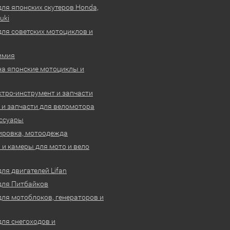
для японских скутеров Honda,
uki
для советских мотоциклов и
имия
на японские мотоциклы и
ктро-инструмент и запчасти
 и запчасти для веломотора
ссуары
ировка, мотоодежда
и камеры для мото и вело
ля двигателей Lifan
для Питбайков
для мотоблоков, генераторов и
для снегоходов и