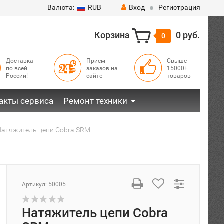
Валюта:
RUB
Вход
Регистрация
Корзина
0 руб.
0
Доставка
Прием
Свыше
по всей
заказов на
15000+
России!
сайте
товаров
акты сервиса
Ремонт техники
Натяжитель цепи Cobra SRM
Артикул:
50005
Натяжитель цепи Cobra