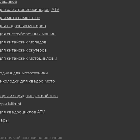
овщиков
для электровелосипедов, ATV
для мото самокатов
для лодочных моторов
для снегоуборочных машин
для китайских мопедов
для китайских скутеров
для китайских мотоциклов и
одная для мототехники
 колодки для квадро-мото
оры и зарядные устройства
ры Mikuni
для квадроциклов ATV
вары
ие прямой ссылки на источник.