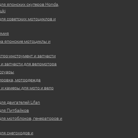
для японских скутеров Honda,
uki
для советских мотоциклов и
имия
на японские мотоциклы и
ктро-инструмент и запчасти
 и запчасти для веломотора
ссуары
ировка, мотоодежда
и камеры для мото и вело
ля двигателей Lifan
для Питбайков
для мотоблоков, генераторов и
для снегоходов и