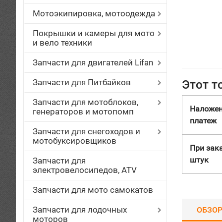
Мотоэкипировка, мотоодежда
Покрышки и камеры для мото
и вело техники
Запчасти для двигателей Lifan
Запчасти для Питбайков
Этот т
Запчасти для мотоблоков,
Наложе
генераторов и мотопомп
платеж
Запчасти для снегоходов и
мотобуксировщиков
При зака
штук
Запчасти для
электровелосипедов, ATV
Запчасти для мото самокатов
Запчасти для лодочных
ОБЗО
моторов