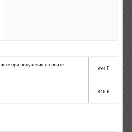
лате при получении на почте.
994
₽
845
₽