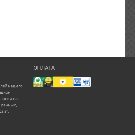
ОПЛАТА
елей нашего
льной
гласия на
 данных,
сайт.