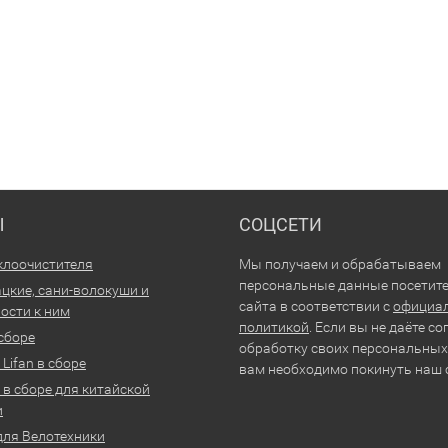
Ы
СОЦСЕТИ
клоочистителя
Мы получаем и обрабатываем
персональные данные посетит
цкие, сани-волокуши и
сайта в соответствии с
официа
ости к ним
политикой
. Если вы не даёте со
 сборе
обработку своих персональных
Lifan в сборе
вам необходимо покинуть наш 
 в сборе для китайской
и
для Велотехники