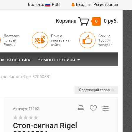
Валюта:
RUB
Вход
Регистрация
Корзина
0 руб.
0
Доставка
Прием
Свыше
по всей
заказов на
15000+
России!
сайте
товаров
акты сервиса
Ремонт техники
топ-сигнал Rigel 32060581
Следующий товар
Артикул:
51162
Стоп-сигнал Rigel