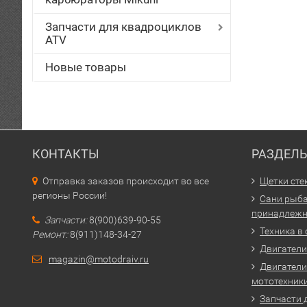
Запчасти для квадроциклов
ATV
Новые товары
КОНТАКТЫ
РАЗДЕЛ
Отправка заказов происходит во все
Щетки сте
регионы России!
Сани рыба
принадлежн
Запчасти:
8(900)639-90-55
Техника в
Ремонт:
8(911)148-34-27
Двигатели 
magazin@motodraiv.ru
Двигатели
мототехник
Запчасти 