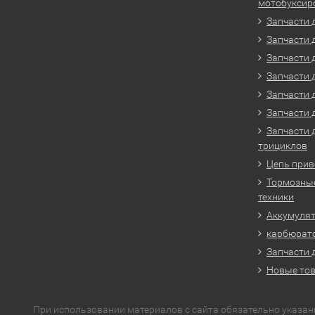
мотобуксир
Запчасти 
Запчасти 
Запчасти 
Запчасти 
Запчасти 
Запчасти 
Запчасти 
трициклов
Цепь прив
Тормозные
техники
Аккумулят
карбюрато
Запчасти 
Новые то
При использовании материалов с сайта обязательно указан