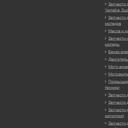
Запчасти 
Yamaha, Suz
Запчасти 
мопедов
Масла и х
Запчасти 
мопеды
Бензо-эле
Двигатель
Мото аксе
Мотоэкип
Покрышки 
техники
Запчасти д
Запчасти 
Запчасти 
мотопомп
Запчасти 