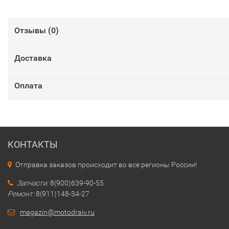
Отзывы (
0
)
Доставка
Оплата
КОНТАКТЫ
Отправка заказов происходит во все регионы России!
Запчасти:
8(900)639-90-55
Ремонт:
8(911)148-34-27
magazin@motodraiv.ru