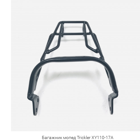
Багажник мопед Trickler XY110-17A