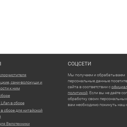
Ы
СОЦСЕТИ
клоочистителя
Мы получаем и обрабатываем
персональные данные посетит
цкие, сани-волокуши и
сайта в соответствии с
официа
ости к ним
политикой
. Если вы не даёте со
 сборе
обработку своих персональных
Lifan в сборе
вам необходимо покинуть наш 
 в сборе для китайской
и
для Велотехники