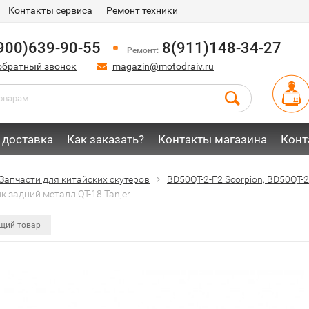
Контакты сервиса
Ремонт техники
900)639-90-55
8(911)148-34-27
Ремонт:
обратный звонок
magazin@motodraiv.ru
 доставка
Как заказать?
Контакты магазина
Конт
Запчасти для китайских скутеров
BD50QT-2-F2 Scorpion, BD50QT-2-
 задний металл QT-18 Tanjer
щий товар