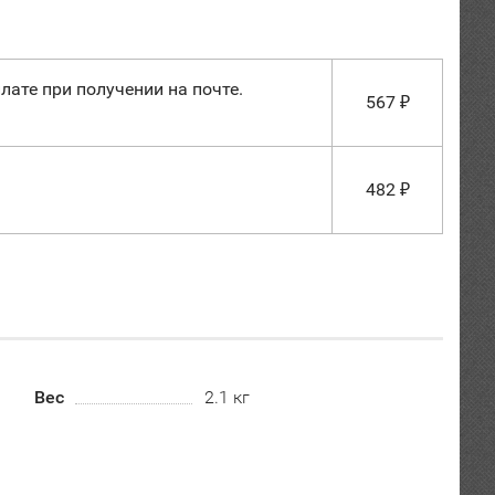
лате при получении на почте.
567
₽
482
₽
Вес
2.1 кг