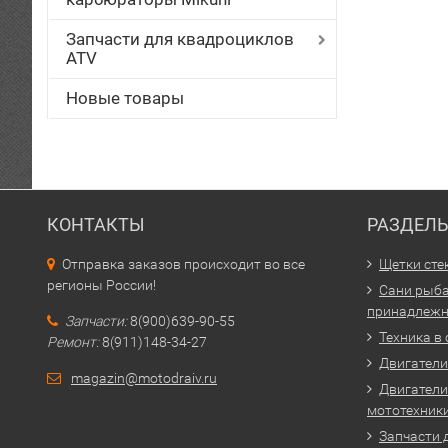
Запчасти для квадроциклов
ATV
Новые товары
КОНТАКТЫ
РАЗДЕЛ
Отправка заказов происходит во все
Щетки сте
регионы России!
Сани рыба
принадлежн
Запчасти:
8(900)639-90-55
Техника в
Ремонт:
8(911)148-34-27
Двигатели 
magazin@motodraiv.ru
Двигатели
мототехник
Запчасти 