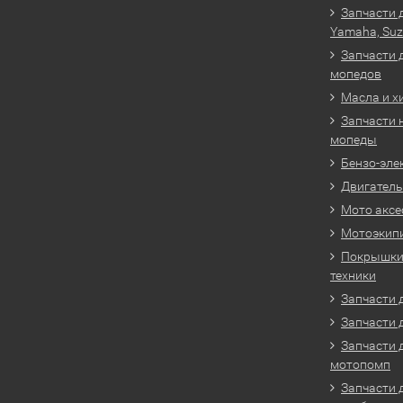
Запчасти 
Yamaha, Suz
Запчасти 
мопедов
Масла и х
Запчасти 
мопеды
Бензо-эле
Двигатель
Мото аксе
Мотоэкип
Покрышки 
техники
Запчасти д
Запчасти 
Запчасти 
мотопомп
Запчасти 