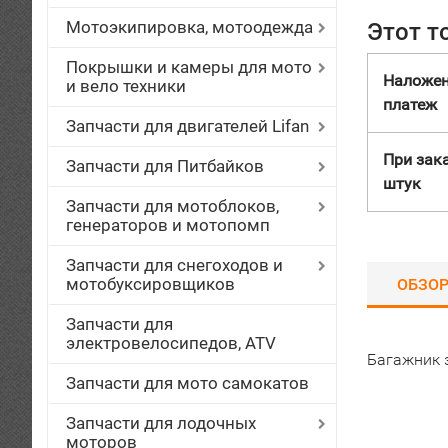
Мотоэкипировка, мотоодежда
Этот т
Покрышки и камеры для мото
Наложе
и вело техники
платеж
Запчасти для двигателей Lifan
При зака
Запчасти для Питбайков
штук
Запчасти для мотоблоков,
генераторов и мотопомп
Запчасти для снегоходов и
мотобуксировщиков
ОБЗО
Запчасти для
электровелосипедов, ATV
Багажник з
Запчасти для мото самокатов
Запчасти для лодочных
моторов