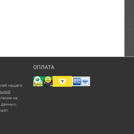
ОПЛАТА
елей нашего
льной
гласия на
 данных,
сайт.