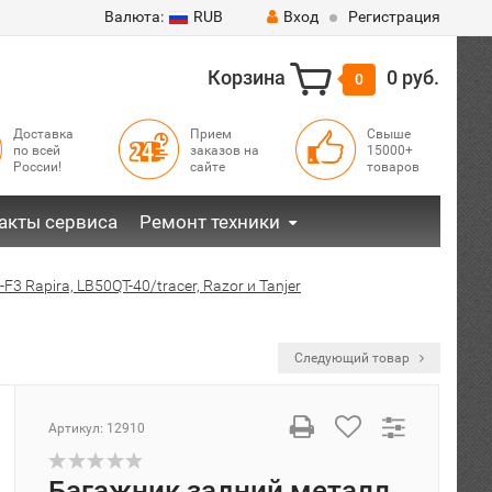
Валюта:
RUB
Вход
Регистрация
Корзина
0 руб.
0
Доставка
Прием
Свыше
по всей
заказов на
15000+
России!
сайте
товаров
акты сервиса
Ремонт техники
F3 Rapira, LB50QT-40/tracer, Razor и Tanjer
Следующий товар
Артикул:
12910
Багажник задний металл