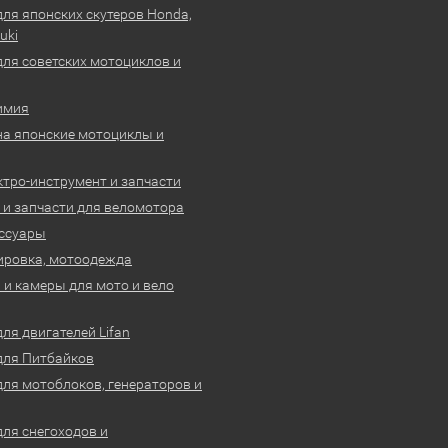
для японских скутеров Honda,
uki
для советских мотоциклов и
имия
на японские мотоциклы и
ктро-инструмент и запчасти
 и запчасти для веломотора
ссуары
ировка, мотоодежда
и камеры для мото и вело
ля двигателей Lifan
для Питбайков
для мотоблоков, генераторов и
для снегоходов и