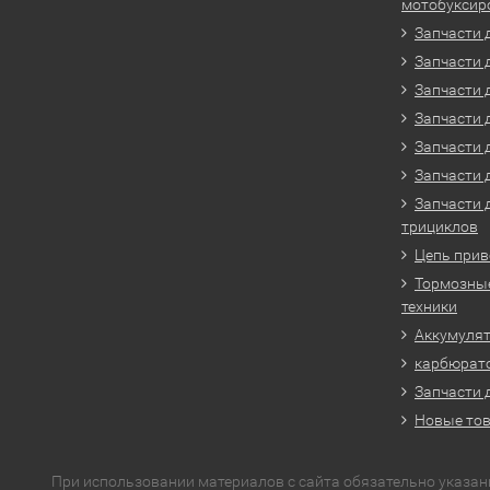
мотобуксир
Запчасти 
Запчасти 
Запчасти 
Запчасти 
Запчасти 
Запчасти 
Запчасти 
трициклов
Цепь прив
Тормозные
техники
Аккумулят
карбюрато
Запчасти 
Новые то
При использовании материалов с сайта обязательно указан