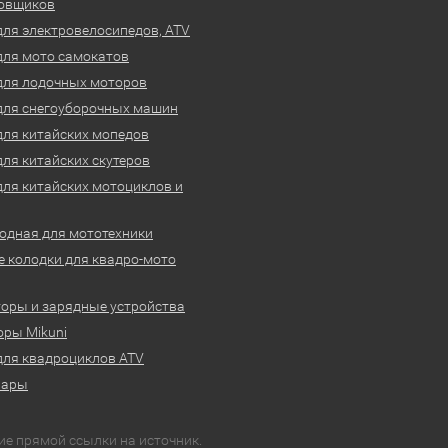
овщиков
для электровелосипедов, ATV
для мото самокатов
для лодочных моторов
для снегоуборочных машин
для китайских мопедов
для китайских скутеров
для китайских мотоциклов и
одная для мототехники
 колодки для квадро-мото
оры и зарядные устройства
ры Mikuni
для квадроциклов ATV
вары
ие прямой ссылки на источник.