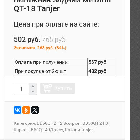
QT-18 Tanjer
Цена при оплате на сайте:
502 руб.
765 руб.
Экономия:
263 руб.
(
34%
)
Оплата при получении:
567 руб.
При покупке от 2-х шт:
482 руб.
Купить
Категория:
BD50QT-2-F2 Scorpion, BD50QT-2-F3
Rapira, LB50QT-40/tracer, Razor и Tanjer