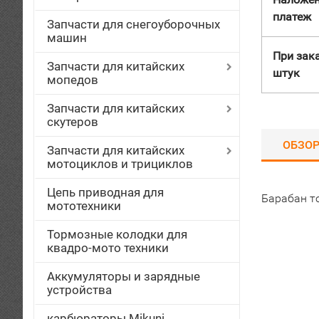
платеж
Запчасти для снегоуборочных
машин
При зака
Запчасти для китайских
штук
мопедов
Запчасти для китайских
скутеров
ОБЗО
Запчасти для китайских
мотоциклов и трициклов
Цепь приводная для
Барабан то
мототехники
Тормозные колодки для
квадро-мото техники
Аккумуляторы и зарядные
устройства
карбюраторы Mikuni