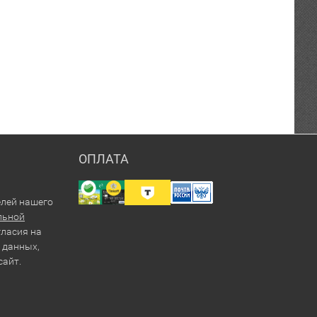
ОПЛАТА
елей нашего
льной
гласия на
 данных,
сайт.