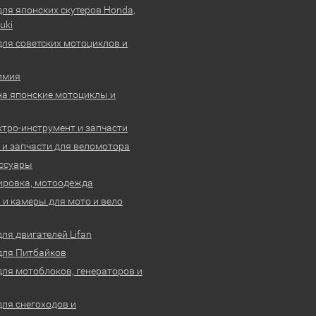
для японских скутеров Honda,
uki
для советских мотоциклов и
имия
на японские мотоциклы и
ктро-инструмент и запчасти
 и запчасти для веломотора
ссуары
ировка, мотоодежда
и камеры для мото и вело
ля двигателей Lifan
для Питбайков
для мотоблоков, генераторов и
для снегоходов и