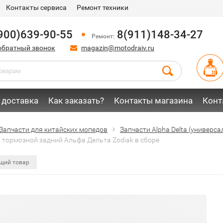
Контакты сервиса
Ремонт техники
900)639-90-55
8(911)148-34-27
Ремонт:
обратный звонок
magazin@motodraiv.ru
 доставка
Как заказать?
Контакты магазина
Конт
Запчасти для китайских мопедов
Запчасти Alpha Delta (универс
 тормозной задний Альфа Дельта Zodiak в сборе
щий товар