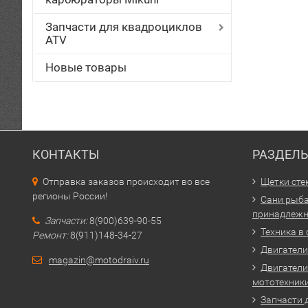
Запчасти для квадроциклов
ATV
Новые товары
КОНТАКТЫ
РАЗДЕЛ
Отправка заказов происходит во все
Щетки сте
регионы России!
Сани рыба
принадлежн
Запчасти:
8(900)639-90-55
Техника в
Ремонт:
8(911)148-34-27
Двигатели 
magazin@motodraiv.ru
Двигатели
мототехник
Запчасти 