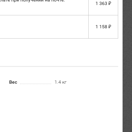
1 363
₽
1 158
₽
Вес
1.4 кг