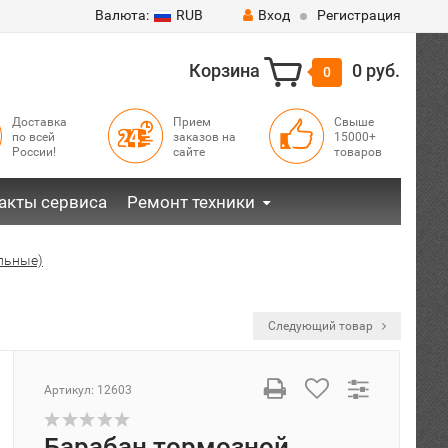
Валюта:
RUB
Вход
Регистрация
Корзина
0 руб.
0
Доставка
Прием
Свыше
по всей
заказов на
15000+
России!
сайте
товаров
акты сервиса
Ремонт техники
альные)
Следующий товар
Артикул:
12603
Барабан тормозной