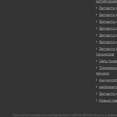
мотобуксир
Запчасти 
Запчасти 
Запчасти 
Запчасти 
Запчасти 
Запчасти 
Запчасти 
трициклов
Цепь прив
Тормозные
техники
Аккумулят
карбюрато
Запчасти 
Новые то
При использовании материалов с сайта обязательно указан