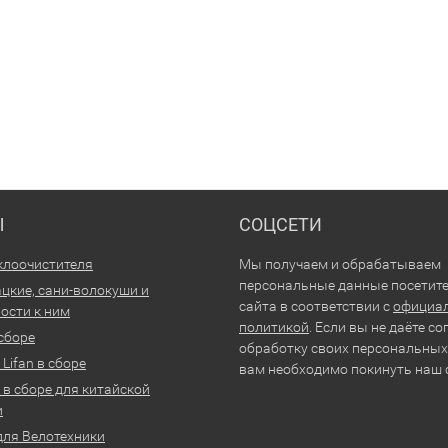
Ы
СОЦСЕТИ
клоочистителя
Мы получаем и обрабатываем
персональные данные посетит
цкие, сани-волокуши и
сайта в соответствии с
официа
ости к ним
политикой
. Если вы не даёте со
 сборе
обработку своих персональных
Lifan в сборе
вам необходимо покинуть наш 
 в сборе для китайской
и
для Велотехники