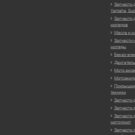
Запчасти 
Yamaha, Suz
Запчасти 
мопедов
Масла и х
Запчасти 
мопеды
Бензо-эле
Двигатель
Мото аксе
Мотоэкип
Покрышки 
техники
Запчасти д
Запчасти 
Запчасти 
мотопомп
Запчасти 