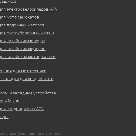
овщиков
для электровелосипедов, ATV
для мото самокатов
для лодочных моторов
для снегоуборочных машин
для китайских мопедов
для китайских скутеров
для китайских мотоциклов и
одная для мототехники
 колодки для квадро-мото
оры и зарядные устройства
ры Mikuni
для квадроциклов ATV
вары
ие прямой ссылки на источник.