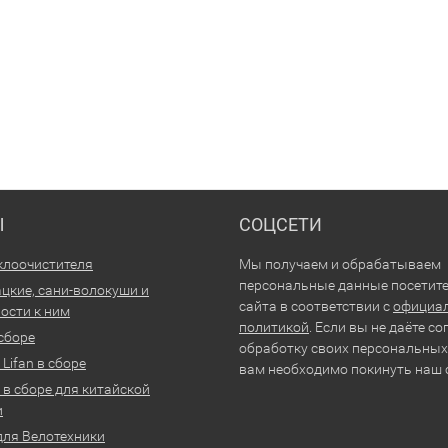
Ы
СОЦСЕТИ
клоочистителя
Мы получаем и обрабатываем
персональные данные посетит
цкие, сани-волокуши и
сайта в соответствии с
официа
ости к ним
политикой
. Если вы не даёте со
 сборе
обработку своих персональных
Lifan в сборе
вам необходимо покинуть наш 
 в сборе для китайской
и
для Велотехники