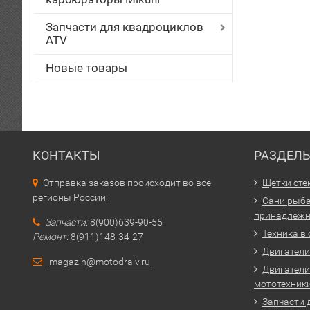
Запчасти для квадроциклов
ATV
Новые товары
КОНТАКТЫ
РАЗДЕЛ
Отправка заказов происходит во все
Щетки сте
регионы России!
Сани рыба
принадлежн
Запчасти:
8(900)639-90-55
Техника в
Ремонт:
8(911)148-34-27
Двигатели 
magazin@motodraiv.ru
Двигатели
мототехник
Запчасти 