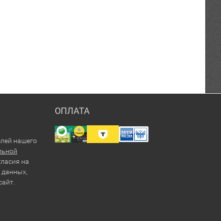
ОПЛАТА
елей нашего
льной
гласия на
 данных,
сайт.