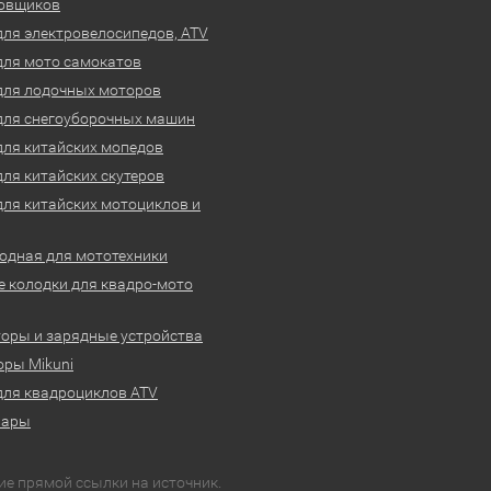
овщиков
для электровелосипедов, ATV
для мото самокатов
для лодочных моторов
для снегоуборочных машин
для китайских мопедов
для китайских скутеров
для китайских мотоциклов и
одная для мототехники
 колодки для квадро-мото
оры и зарядные устройства
ры Mikuni
для квадроциклов ATV
вары
ие прямой ссылки на источник.