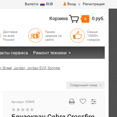
Валюта:
RUB
Вход
Регистрация
Корзина
0 руб.
0
Доставка
Прием
Свыше
по всей
заказов на
15000+
России!
сайте
товаров
акты сервиса
Ремонт техники
 Street, Jordan, Jordan EVO, Sprinter
Следующий товар
Артикул:
93845
Бензокран Cobra Crossfire