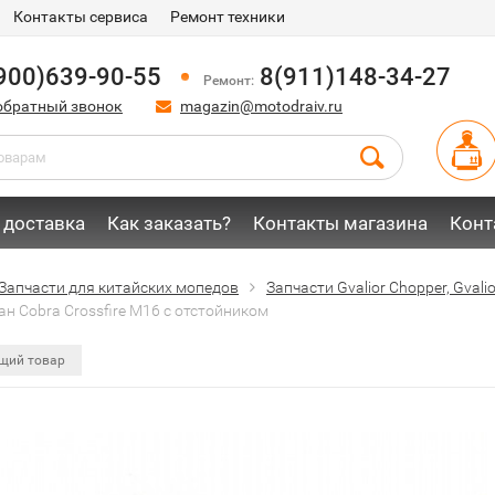
Контакты сервиса
Ремонт техники
900)639-90-55
8(911)148-34-27
Ремонт:
обратный звонок
magazin@motodraiv.ru
 доставка
Как заказать?
Контакты магазина
Конт
Запчасти для китайских мопедов
Запчасти Gvalior Chopper, Gvalior
н Cobra Crossfire M16 с отстойником
щий товар