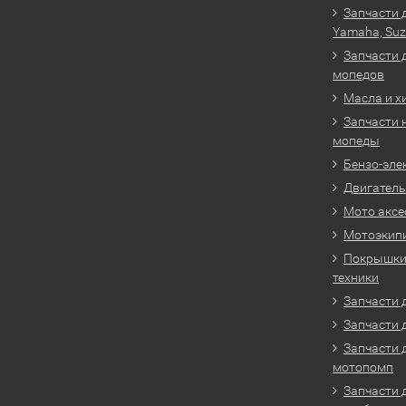
Запчасти 
Yamaha, Suz
Запчасти 
мопедов
Масла и х
Запчасти 
мопеды
Бензо-эле
Двигатель
Мото аксе
Мотоэкип
Покрышки 
техники
Запчасти д
Запчасти 
Запчасти 
мотопомп
Запчасти 