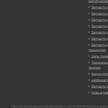
мотобуксир
Запчасти 
Запчасти 
Запчасти 
Запчасти 
Запчасти 
Запчасти 
Запчасти 
трициклов
Цепь прив
Тормозные
техники
Аккумулят
карбюрато
Запчасти 
Новые то
При использовании материалов с сайта обязательно указан