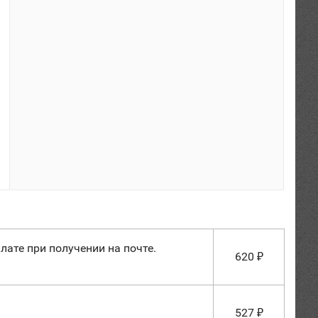
лате при получении на почте.
620
₽
527
₽