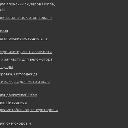
для японских скутеров Honda,
uki
для советских мотоциклов и
имия
на японские мотоциклы и
ктро-инструмент и запчасти
 и запчасти для веломотора
ссуары
ировка, мотоодежда
и камеры для мото и вело
ля двигателей Lifan
для Питбайков
для мотоблоков, генераторов и
для снегоходов и