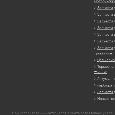
мотобуксир
Запчасти 
Запчасти 
Запчасти 
Запчасти 
Запчасти 
Запчасти 
Запчасти 
трициклов
Цепь прив
Тормозные
техники
Аккумулят
карбюрато
Запчасти 
Новые то
При использовании материалов с сайта обязательно указан