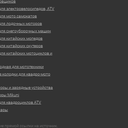
овщиков
для электровелосипедов, ATV
для мото самокатов
для лодочных моторов
для снегоуборочных машин
для китайских мопедов
для китайских скутеров
для китайских мотоциклов и
одная для мототехники
 колодки для квадро-мото
оры и зарядные устройства
ры Mikuni
для квадроциклов ATV
вары
ие прямой ссылки на источник.