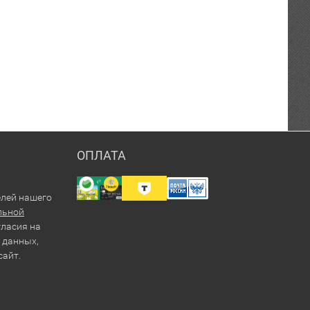
ОПЛАТА
елей нашего
льной
гласия на
 данных,
сайт.