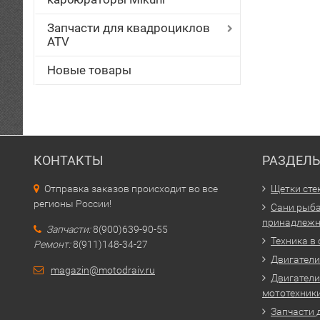
Запчасти для квадроциклов
ATV
Новые товары
КОНТАКТЫ
РАЗДЕЛ
Отправка заказов происходит во все
Щетки сте
регионы России!
Сани рыба
принадлежн
Запчасти:
8(900)639-90-55
Техника в
Ремонт:
8(911)148-34-27
Двигатели 
magazin@motodraiv.ru
Двигатели
мототехник
Запчасти 