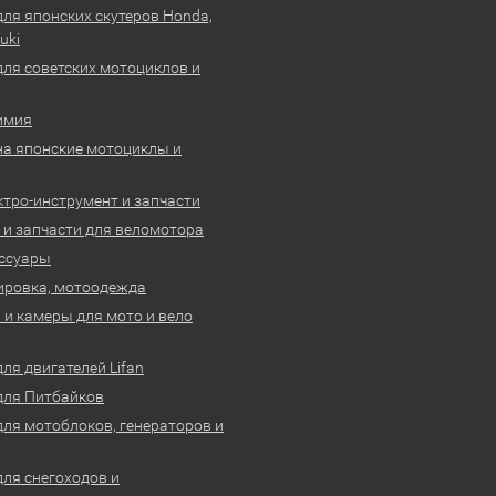
для японских скутеров Honda,
uki
для советских мотоциклов и
имия
на японские мотоциклы и
ктро-инструмент и запчасти
 и запчасти для веломотора
ссуары
ировка, мотоодежда
и камеры для мото и вело
ля двигателей Lifan
для Питбайков
для мотоблоков, генераторов и
для снегоходов и