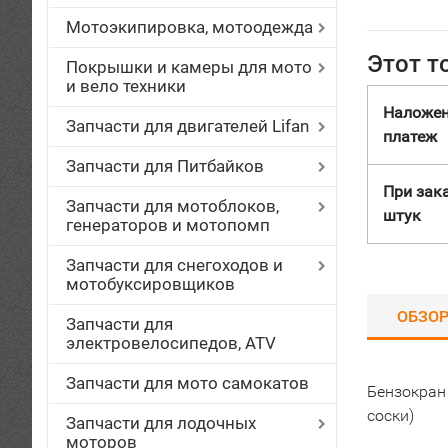
Мотоэкипировка, мотоодежда
Этот т
Покрышки и камеры для мото
и вело техники
Наложе
Запчасти для двигателей Lifan
платеж
Запчасти для Питбайков
При зака
Запчасти для мотоблоков,
штук
генераторов и мотопомп
Запчасти для снегоходов и
мотобуксировщиков
ОБЗО
Запчасти для
электровелосипедов, ATV
Запчасти для мото самокатов
Бензокран 
соски)
Запчасти для лодочных
моторов