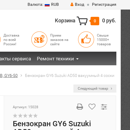
Валюта:
RUB
Вход
Регистрация
Корзина
0 руб.
0
Доставка
Прием
Свыше
по всей
заказов на
15000+
России!
сайте
товаров
акты сервиса
Ремонт техники
B, GY6-50
Бензокран GY6 Suzuki AD50 вакуумный 4 соски
Следующий товар
Артикул:
15028
Бензокран GY6 Suzuki