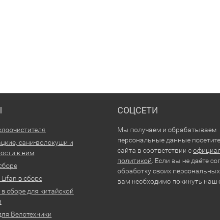
Ы
СОЦСЕТИ
клоочистителя
Мы получаем и обрабатываем
персональные данные посетит
цкие, сани-волокуши и
сайта в соответствии с
официа
ости к ним
политикой
. Если вы не даёте со
 сборе
обработку своих персональных
Lifan в сборе
вам необходимо покинуть наш 
 в сборе для китайской
и
для Велотехники