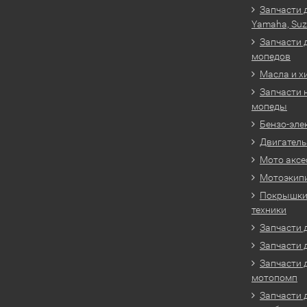
Запчасти 
Yamaha, Suz
Запчасти 
мопедов
Масла и х
Запчасти 
мопеды
Бензо-эле
Двигатель
Мото аксе
Мотоэкип
Покрышки 
техники
Запчасти д
Запчасти 
Запчасти 
мотопомп
Запчасти 