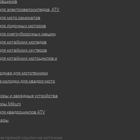
овщиков
для электровелосипедов, ATV
для мото самокатов
для лодочных моторов
для снегоуборочных машин
для китайских мопедов
для китайских скутеров
для китайских мотоциклов и
одная для мототехники
 колодки для квадро-мото
оры и зарядные устройства
ры Mikuni
для квадроциклов ATV
вары
ие прямой ссылки на источник.