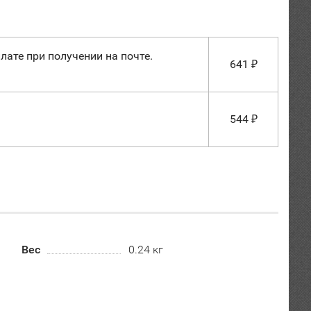
лате при получении на почте.
641
₽
544
₽
Вес
0.24 кг