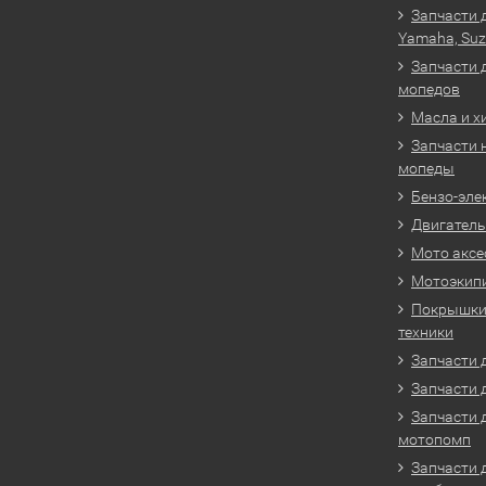
Запчасти 
Yamaha, Suz
Запчасти 
мопедов
Масла и х
Запчасти 
мопеды
Бензо-эле
Двигатель
Мото аксе
Мотоэкип
Покрышки 
техники
Запчасти д
Запчасти 
Запчасти 
мотопомп
Запчасти 