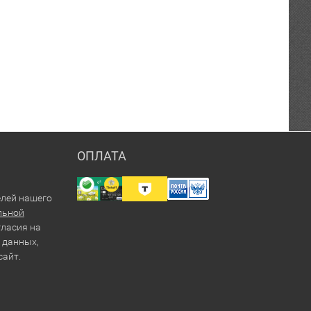
ОПЛАТА
елей нашего
льной
гласия на
 данных,
сайт.