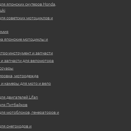
для японских скутеров Honda,
uki
для советских мотоциклов и
имия
на японские мотоциклы и
ктро-инструмент и запчасти
 и запчасти для веломотора
ссуары
ировка, мотоодежда
и камеры для мото и вело
ля двигателей Lifan
для Питбайков
для мотоблоков, генераторов и
для снегоходов и