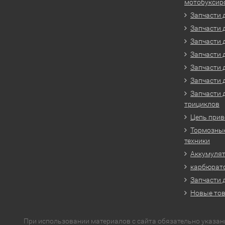
мотобуксир
Запчасти 
Запчасти 
Запчасти 
Запчасти 
Запчасти 
Запчасти 
Запчасти 
трициклов
Цепь прив
Тормозные
техники
Аккумулят
карбюрато
Запчасти 
Новые то
При использовании материалов с сайта обязательно указан