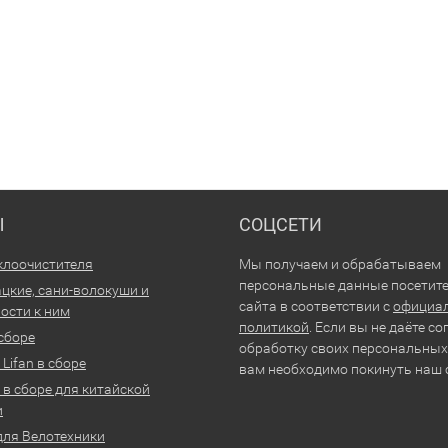
Ы
СОЦСЕТИ
клоочистителя
Мы получаем и обрабатываем
персональные данные посетит
цкие, сани-волокуши и
сайта в соответствии с
официа
ости к ним
политикой
. Если вы не даёте со
 сборе
обработку своих персональных
Lifan в сборе
вам необходимо покинуть наш 
 в сборе для китайской
и
для Велотехники