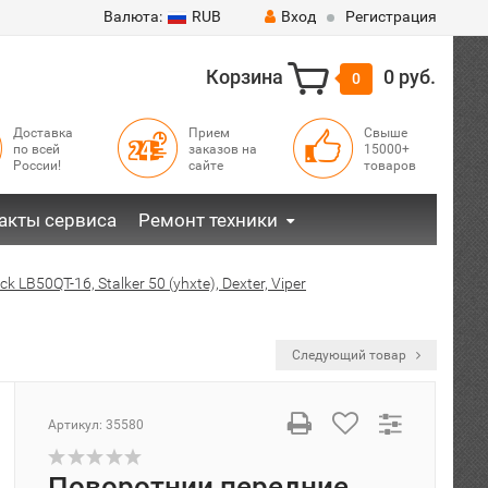
Валюта:
RUB
Вход
Регистрация
Корзина
0 руб.
0
Доставка
Прием
Свыше
по всей
заказов на
15000+
России!
сайте
товаров
акты сервиса
Ремонт техники
k LB50QT-16, Stalker 50 (yhxte), Dexter, Viper
Следующий товар
Артикул:
35580
Поворотнии передние