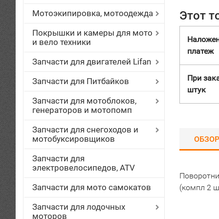
Мотоэкипировка, мотоодежда
Этот т
Покрышки и камеры для мото
Наложе
и вело техники
платеж
Запчасти для двигателей Lifan
При зака
Запчасти для Питбайков
штук
Запчасти для мотоблоков,
генераторов и мотопомп
Запчасти для снегоходов и
мотобуксировщиков
ОБЗО
Запчасти для
электровелосипедов, ATV
Поворотник
Запчасти для мото самокатов
(компл 2 ш
Запчасти для лодочных
моторов