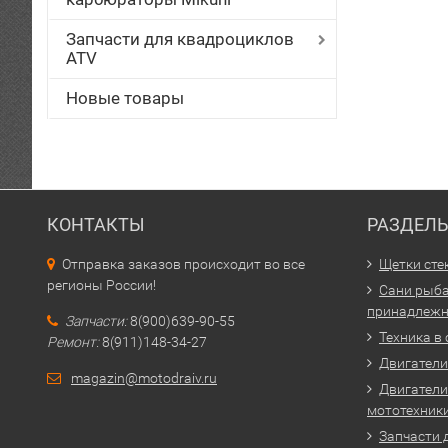
Запчасти для квадроциклов
ATV
Новые товары
КОНТАКТЫ
РАЗДЕЛ
Отправка заказов происходит во все
Щетки сте
регионы России!
Сани рыба
принадлежн
Запчасти:
8(900)639-90-55
Техника в
Ремонт:
8(911)148-34-27
Двигатели 
magazin@motodraiv.ru
Двигатели
мототехник
Запчасти 