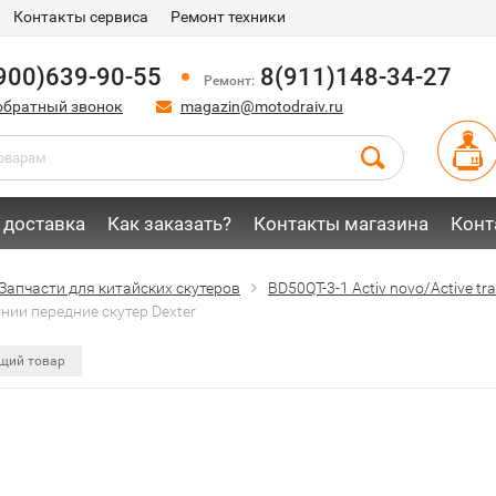
Контакты сервиса
Ремонт техники
900)639-90-55
8(911)148-34-27
Ремонт:
обратный звонок
magazin@motodraiv.ru
 доставка
Как заказать?
Контакты магазина
Конт
Запчасти для китайских скутеров
BD50QT-3-1 Activ novo/Active trac
нии передние скутер Dexter
щий товар