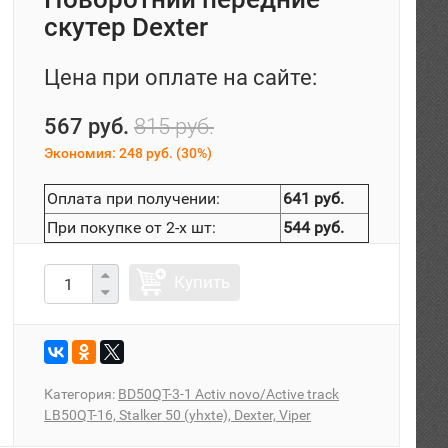
скутер Dexter
Цена при оплате на сайте:
567 руб.
815 руб.
Экономия:
248 руб.
(
30%
)
Оплата при получении:
641 руб.
При покупке от 2-х шт:
544 руб.
Купить
Категория:
BD50QT-3-1 Activ novo/Active track
LB50QT-16, Stalker 50 (yhxte), Dexter, Viper