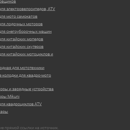
овщиков
для электровелосипедов, ATV
для мото самокатов
для лодочных моторов
для снегоуборочных машин
для китайских мопедов
для китайских скутеров
для китайских мотоциклов и
одная для мототехники
 колодки для квадро-мото
оры и зарядные устройства
ры Mikuni
для квадроциклов ATV
вары
ие прямой ссылки на источник.