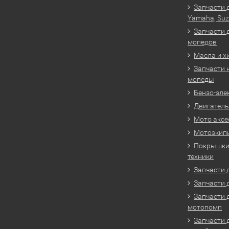
Запчасти 
Yamaha, Suz
Запчасти 
мопедов
Масла и х
Запчасти 
мопеды
Бензо-эле
Двигатель
Мото аксе
Мотоэкип
Покрышки 
техники
Запчасти д
Запчасти 
Запчасти 
мотопомп
Запчасти 