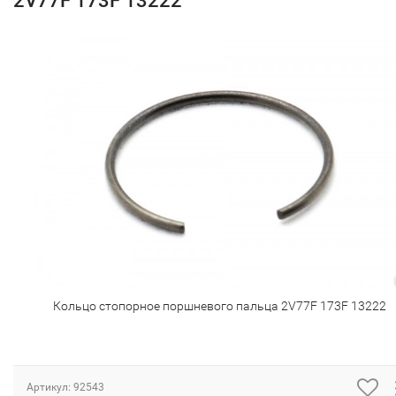
2V77F 173F 13222
Кольцо стопорное поршневого пальца 2V77F 173F 13222
Артикул:
92543