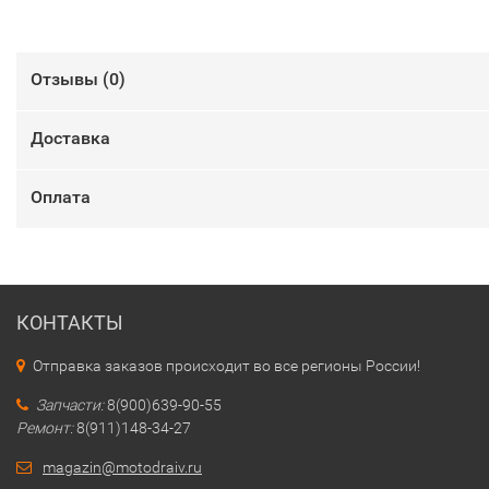
Отзывы (
0
)
Доставка
Оплата
КОНТАКТЫ
Отправка заказов происходит во все регионы России!
Запчасти:
8(900)639-90-55
Ремонт:
8(911)148-34-27
magazin@motodraiv.ru