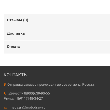
Отзывы (
0
)
Доставка
Оплата
КОНТАКТЫ
Отправка заказов происходит во все регионы России!
Запчасти:
8(900)639-90-55
Ремонт:
8(911)148-34-27
magazin@motodraiv.ru