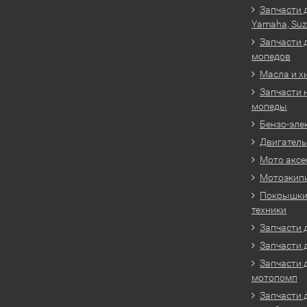
Запчасти 
Yamaha, Suz
Запчасти 
мопедов
Масла и х
Запчасти 
мопеды
Бензо-эле
Двигатель
Мото аксе
Мотоэкип
Покрышки 
техники
Запчасти д
Запчасти 
Запчасти 
мотопомп
Запчасти 