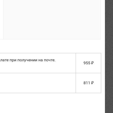
лате при получении на почте.
955
₽
811
₽