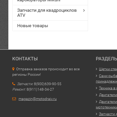
Запчасти для квадроциклов
ATV
Новые товары
КОНТАКТЫ
РАЗДЕЛ
Отправка заказов происходит во все
Щетки сте
регионы России!
Сани рыба
принадлежн
Запчасти:
8(900)639-90-55
Техника в
Ремонт:
8(911)148-34-27
Двигатели 
magazin@motodraiv.ru
Двигатели
мототехник
Запчасти 