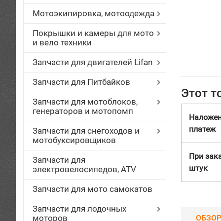
Мотоэкипировка, мотоодежда
Покрышки и камеры для мото
и вело техники
Запчасти для двигателей Lifan
Запчасти для Питбайков
Этот т
Запчасти для мотоблоков,
генераторов и мотопомп
Наложе
платеж
Запчасти для снегоходов и
мотобуксировщиков
При зака
Запчасти для
штук
электровелосипедов, ATV
Запчасти для мото самокатов
Запчасти для лодочных
моторов
ОБЗО