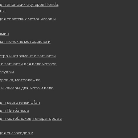
для японских скутеров Honda,
uki
для советских мотоциклов и
имия
на японские мотоциклы и
ктро-инструмент и запчасти
 и запчасти для веломотора
ссуары
ировка, мотоодежда
и камеры для мото и вело
ля двигателей Lifan
для Питбайков
для мотоблоков, генераторов и
для снегоходов и