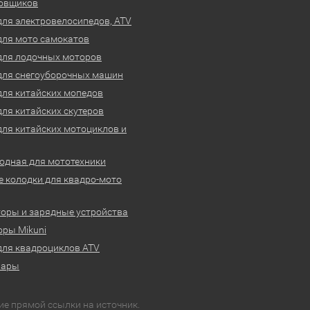
овщиков
для электровелосипедов, ATV
для мото самокатов
для лодочных моторов
для снегоуборочных машин
для китайских мопедов
для китайских скутеров
для китайских мотоциклов и
одная для мототехники
 колодки для квадро-мото
оры и зарядные устройства
ры Mikuni
для квадроциклов ATV
вары
ие прямой ссылки на источник.