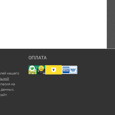
ОПЛАТА
елей нашего
льной
гласия на
 данных,
сайт.