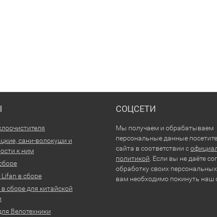
Ы
СОЦСЕТИ
клоочистителя
Мы получаем и обрабатываем
персональные данные посетит
цкие, сани-волокуши и
сайта в соответствии с
официа
ости к ним
политикой
. Если вы не даёте со
 сборе
обработку своих персональных
Lifan в сборе
вам необходимо покинуть наш 
 в сборе для китайской
и
для Велотехники