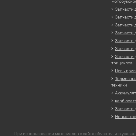
мотобуксир
Запчасти 
Запчасти 
Запчасти 
Запчасти 
Запчасти 
Запчасти 
Запчасти 
трициклов
Цепь прив
Тормозные
техники
Аккумулят
карбюрато
Запчасти 
Новые то
При использовании материалов с сайта обязательно указан