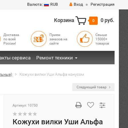
Валюта:
RUB
Вход
Регистрация
Корзина
0 руб.
0
Доставка
Прием
Свыше
по всей
заказов на
15000+
России!
сайте
товаров
акты сервиса
Ремонт техники
альные)
Кожухи вилки Уши Альфа конусом
Следующий товар
Артикул:
10750
Кожухи вилки Уши Альфа