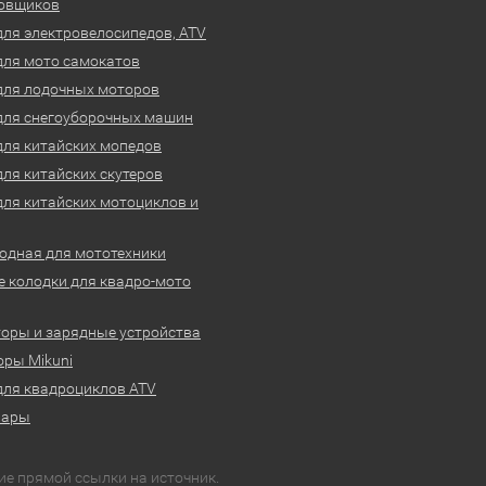
овщиков
для электровелосипедов, ATV
для мото самокатов
для лодочных моторов
для снегоуборочных машин
для китайских мопедов
для китайских скутеров
для китайских мотоциклов и
одная для мототехники
 колодки для квадро-мото
оры и зарядные устройства
ры Mikuni
для квадроциклов ATV
вары
ие прямой ссылки на источник.