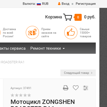
Валюта:
RUB
Вход
Регистрация
Корзина
0 руб.
0
Доставка
Прием
Свыше
по всей
заказов на
15000+
России!
сайте
товаров
акты сервиса
Ремонт техники
 ROADSTER RA1
Следующий товар
Артикул:
37491
Мотоцикл ZONGSHEN