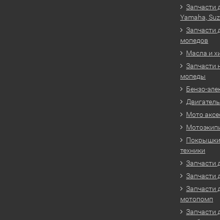
Запчасти 
Yamaha, Suz
Запчасти 
мопедов
Масла и х
Запчасти 
мопеды
Бензо-эле
Двигатель
Мото аксе
Мотоэкип
Покрышки 
техники
Запчасти д
Запчасти 
Запчасти 
мотопомп
Запчасти 