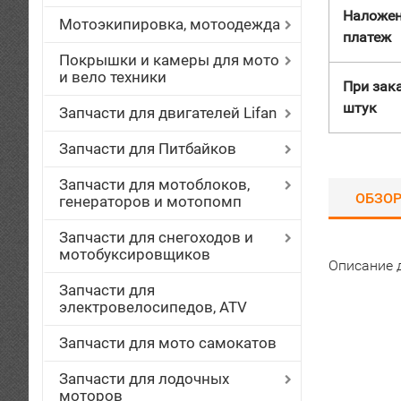
Наложе
Мотоэкипировка, мотоодежда
платеж
Покрышки и камеры для мото
и вело техники
При зака
штук
Запчасти для двигателей Lifan
Запчасти для Питбайков
Запчасти для мотоблоков,
ОБЗО
генераторов и мотопомп
Запчасти для снегоходов и
мотобуксировщиков
Описание 
Запчасти для
электровелосипедов, ATV
Запчасти для мото самокатов
Запчасти для лодочных
моторов