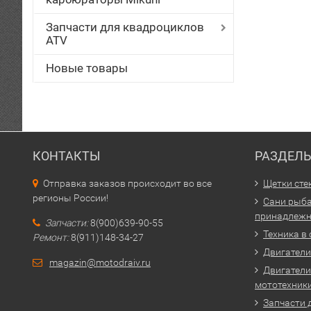
Запчасти для квадроциклов
ATV
Новые товары
КОНТАКТЫ
РАЗДЕЛ
Отправка заказов происходит во все
Щетки сте
регионы России!
Сани рыба
принадлежн
Запчасти:
8(900)639-90-55
Техника в
Ремонт:
8(911)148-34-27
Двигатели 
magazin@motodraiv.ru
Двигатели
мототехник
Запчасти 