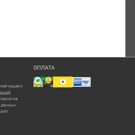
ОПЛАТА
елей нашего
льной
гласия на
 данных,
сайт.