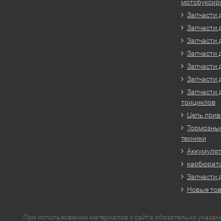
мотобуксир
Запчасти 
Запчасти 
Запчасти 
Запчасти 
Запчасти 
Запчасти 
Запчасти 
трициклов
Цепь прив
Тормозные
техники
Аккумулят
карбюрато
Запчасти 
Новые то
При использовании материалов с сайта обязательно указан