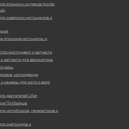
для японских скутеров Honda,
uki
для советских мотоциклов и
имия
на японские мотоциклы и
ктро-инструмент и запчасти
 и запчасти для веломотора
ссуары
ировка, мотоодежда
и камеры для мото и вело
ля двигателей Lifan
для Питбайков
для мотоблоков, генераторов и
для снегоходов и