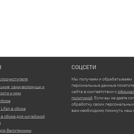
Ы
СОЦСЕТИ
клоочистителя
Мы получаем и обрабатываем
персональные данные посетит
цкие, сани-волокуши и
сайта в соответствии с
официа
ости к ним
политикой
. Если вы не даёте со
 сборе
обработку своих персональных
Lifan в сборе
вам необходимо покинуть наш 
 в сборе для китайской
и
для Велотехники