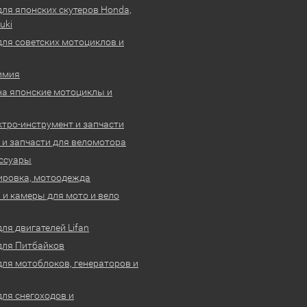
для японских скутеров Honda,
uki
для советских мотоциклов и
имия
на японские мотоциклы и
ктро-инструмент и запчасти
 и запчасти для веломотора
ссуары
ировка, мотоодежда
и камеры для мото и вело
ля двигателей Lifan
для Питбайков
для мотоблоков, генераторов и
для снегоходов и