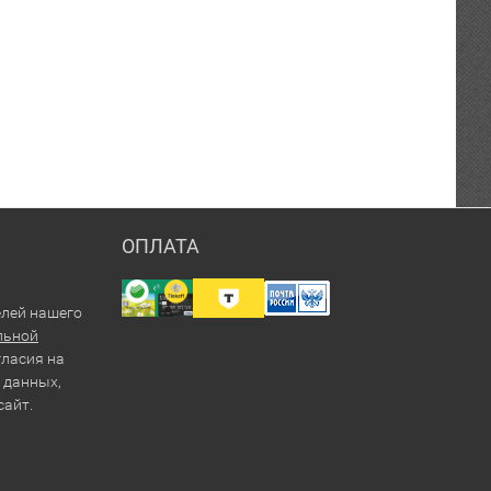
ОПЛАТА
елей нашего
льной
гласия на
 данных,
сайт.