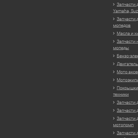
Запчасти 
Yamaha, Suz
Запчасти 
мопедов
Масла и х
Запчасти 
мопеды
Бензо-эле
Двигатель
Мото аксе
Мотоэкип
Покрышки 
техники
Запчасти д
Запчасти 
Запчасти 
мотопомп
Запчасти 