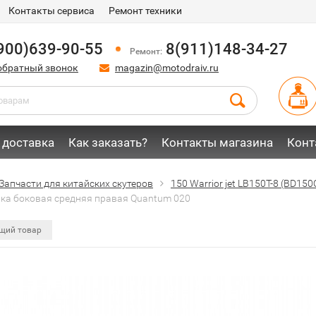
Контакты сервиса
Ремонт техники
900)639-90-55
8(911)148-34-27
Ремонт:
обратный звонок
magazin@motodraiv.ru
 доставка
Как заказать?
Контакты магазина
Конт
Запчасти для китайских скутеров
150 Warrior jet LB150T-8 (BD150
ка боковая средняя правая Quantum 020
щий товар