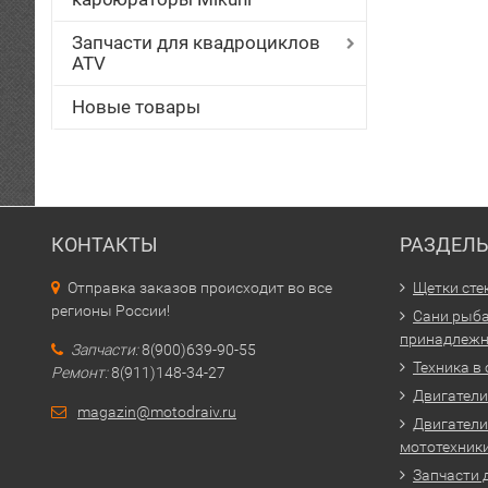
Запчасти для квадроциклов
ATV
Новые товары
КОНТАКТЫ
РАЗДЕЛ
Отправка заказов происходит во все
Щетки сте
регионы России!
Сани рыба
принадлежн
Запчасти:
8(900)639-90-55
Техника в
Ремонт:
8(911)148-34-27
Двигатели 
magazin@motodraiv.ru
Двигатели
мототехник
Запчасти 