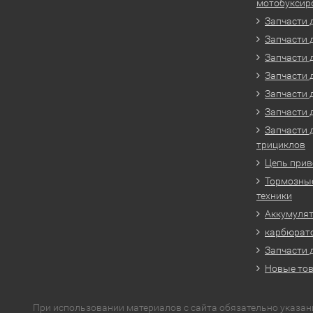
мотобуксир
Запчасти 
Запчасти 
Запчасти 
Запчасти 
Запчасти 
Запчасти 
Запчасти 
трициклов
Цепь прив
Тормозные
техники
Аккумулят
карбюрато
Запчасти 
Новые то
При использовании материалов с сайта обязательно указан