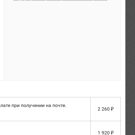
лате при получении на почте.
2 260
₽
1 920
₽