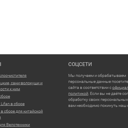
Ы
СОЦСЕТИ
клоочистителя
Мы получаем и обрабатываем
персональные данные посетит
цкие, сани-волокуши и
сайта в соответствии с
официа
ости к ним
политикой
. Если вы не даёте со
 сборе
обработку своих персональных
Lifan в сборе
вам необходимо покинуть наш 
 в сборе для китайской
и
для Велотехники