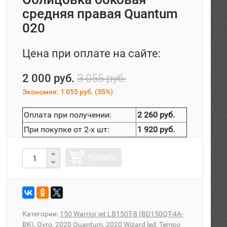
средняя правая Quantum
020
Цена при оплате на сайте:
2 000 руб.
3 055 руб.
Экономия:
1 055 руб.
(
35%
)
Оплата при получении:
2 260 руб.
При покупке от 2-х шт:
1 920 руб.
Купить
Категории:
150 Warrior jet LB150T-8 (BD150QT-4A-
BK), Qyro, 2020 Quantum, 2020 Wizard led, Tempo