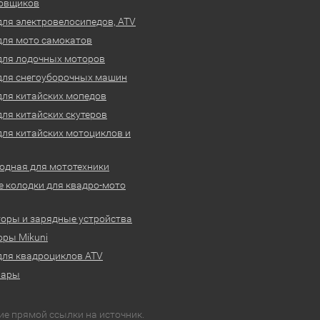
овщиков
для электровелосипедов, ATV
для мото самокатов
для лодочных моторов
для снегоуборочных машин
для китайских мопедов
для китайских скутеров
для китайских мотоциклов и
одная для мототехники
 колодки для квадро-мото
оры и зарядные устройства
ры Mikuni
для квадроциклов ATV
вары
ие прямой ссылки на источник.