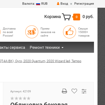
Валюта:
RUB
Вход
Регистрация
Корзина
0 руб.
0
Доставка
Прием
Свыше
по всей
заказов на
15000+
России!
сайте
товаров
акты сервиса
Ремонт техники
QT-4A-BK), Qyro, 2020 Quantum, 2020 Wizard led, Tempo
Артикул:
42109
Облицовка боковая