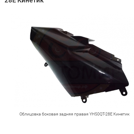
28Е Кинетик
Облицовка боковая задняя правая YH50QT-28Е Кинетик