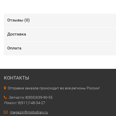
Отзывы (
0
)
Доставка
Оплата
КОНТАКТЫ
Отправка заказов происходит во все регионы России!
Запчасти:
8(900)639-90-55
Ремонт:
8(911)148-34-27
magazin@motodraiv.ru