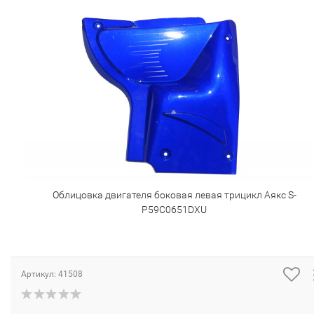
Облицовка двигателя боковая левая трицикл Аякс S-
P59C0651DXU
Артикул:
41508