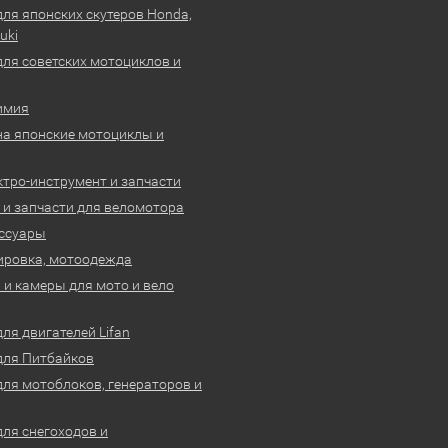
для японских скутеров Honda,
uki
для советских мотоциклов и
имия
на японские мотоциклы и
ктро-инструмент и запчасти
 и запчасти для веломотора
ссуары
ировка, мотоодежда
и камеры для мото и вело
ля двигателей Lifan
для Питбайков
для мотоблоков, генераторов и
для снегоходов и