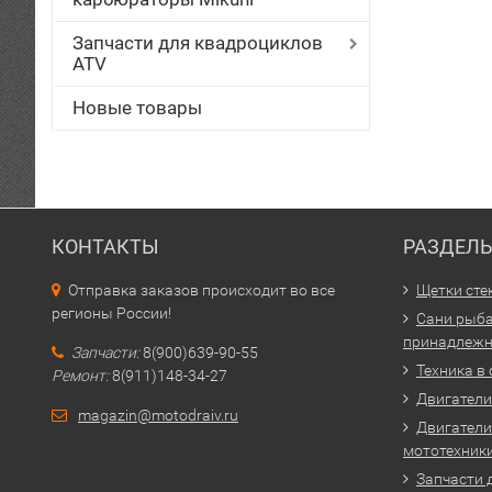
Запчасти для квадроциклов
ATV
Новые товары
КОНТАКТЫ
РАЗДЕЛ
Отправка заказов происходит во все
Щетки сте
регионы России!
Сани рыба
принадлежн
Запчасти:
8(900)639-90-55
Техника в
Ремонт:
8(911)148-34-27
Двигатели 
magazin@motodraiv.ru
Двигатели
мототехник
Запчасти 