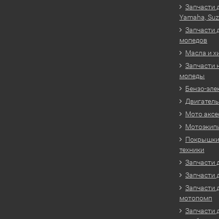
Запчасти 
Yamaha, Suz
Запчасти 
мопедов
Масла и х
Запчасти 
мопеды
Бензо-эле
Двигатель
Мото аксе
Мотоэкип
Покрышки 
техники
Запчасти д
Запчасти 
Запчасти 
мотопомп
Запчасти 