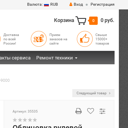
Валюта:
RUB
Вход
Регистрация
Корзина
0 руб.
0
Доставка
Прием
Свыше
по всей
заказов на
15000+
России!
сайте
товаров
акты сервиса
Ремонт техники
-9000
Следующий товар
Артикул:
35535
Облицовка рулевой