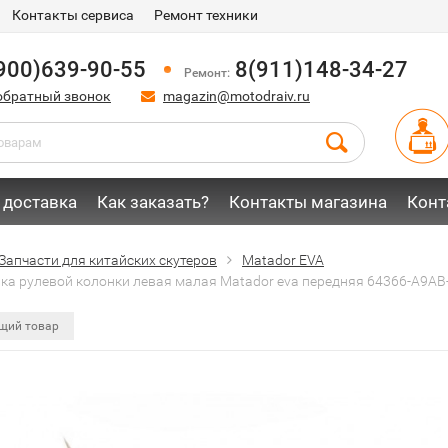
Контакты сервиса
Ремонт техники
900)639-90-55
8(911)148-34-27
Ремонт:
обратный звонок
magazin@motodraiv.ru
 доставка
Как заказать?
Контакты магазина
Конт
Запчасти для китайских скутеров
Matador EVA
ка рулевой колонки левая малая Matador eva передняя 64366-A9AB
щий товар