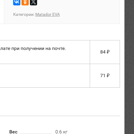
Категории:
Matador EVA
лате при получении на почте.
84
₽
71
₽
Вес
0.6 кг