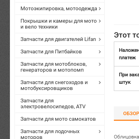
Мотоэкипировка, мотоодежда
Покрышки и камеры для мото
и вело техники
Этот т
Запчасти для двигателей Lifan
Наложе
Запчасти для Питбайков
платеж
Запчасти для мотоблоков,
генераторов и мотопомп
При зака
Запчасти для снегоходов и
штук
мотобуксировщиков
Запчасти для
электровелосипедов, ATV
ОБЗО
Запчасти для мото самокатов
Запчасти для лодочных
Облицовка
моторов