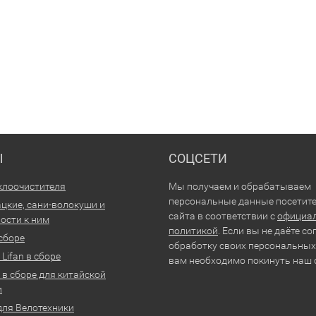
Ы
СОЦСЕТИ
клоочистителя
Мы получаем и обрабатываем
персональные данные посетит
цкие, сани-волокуши и
сайта в соответствии с
официа
ости к ним
политикой
. Если вы не даёте со
 сборе
обработку своих персональных
Lifan в сборе
вам необходимо покинуть наш 
 в сборе для китайской
и
для Велотехники