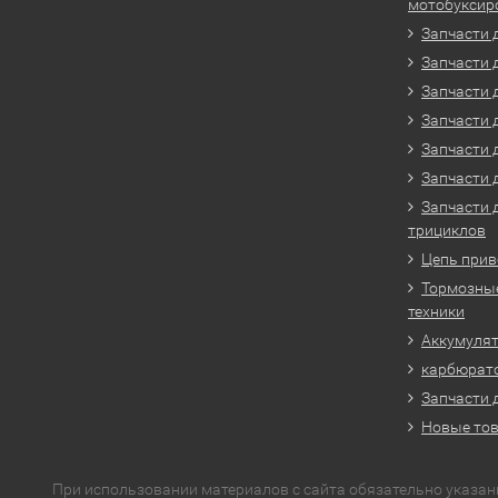
мотобуксир
Запчасти 
Запчасти 
Запчасти 
Запчасти 
Запчасти 
Запчасти 
Запчасти 
трициклов
Цепь прив
Тормозные
техники
Аккумулят
карбюрато
Запчасти 
Новые то
При использовании материалов с сайта обязательно указан