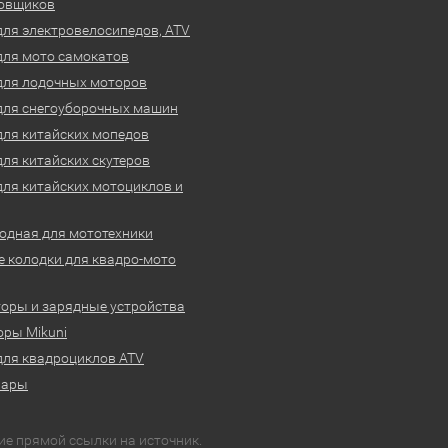
овщиков
для электровелосипедов, ATV
для мото самокатов
для лодочных моторов
для снегоуборочных машин
для китайских мопедов
для китайских скутеров
для китайских мотоциклов и
одная для мототехники
 колодки для квадро-мото
оры и зарядные устройства
ры Mikuni
для квадроциклов ATV
вары
ие прямой ссылки на источник.