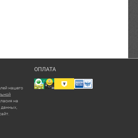
ОПЛАТА
елей нашего
льной
гласия на
 данных,
сайт.