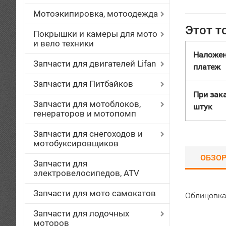
Мотоэкипировка, мотоодежда
Этот т
Покрышки и камеры для мото
и вело техники
Наложе
Запчасти для двигателей Lifan
платеж
Запчасти для Питбайков
При зака
Запчасти для мотоблоков,
штук
генераторов и мотопомп
Запчасти для снегоходов и
мотобуксировщиков
ОБЗО
Запчасти для
электровелосипедов, ATV
Запчасти для мото самокатов
Облицовка
Запчасти для лодочных
моторов