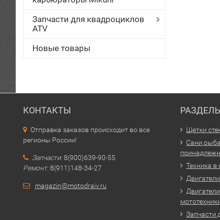
Запчасти для квадроциклов
ATV
Новые товары
КОНТАКТЫ
РАЗДЕЛ
Отправка заказов происходит во все
Щетки сте
регионы России!
Сани рыба
принадлежн
Запчасти:
8(900)639-90-55
Техника в
Ремонт:
8(911)148-34-27
Двигатели 
magazin@motodraiv.ru
Двигатели
мототехник
Запчасти 