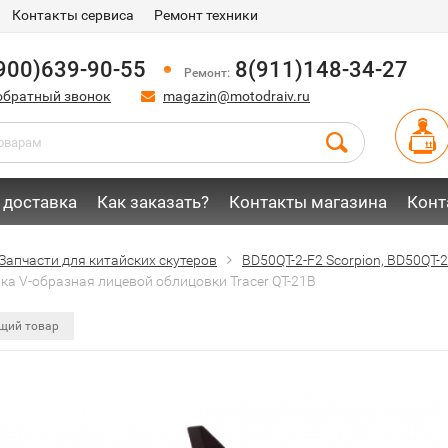
Контакты сервиса
Ремонт техники
900)639-90-55
8(911)148-34-27
Ремонт:
обратный звонок
magazin@motodraiv.ru
 доставка
Как заказать?
Контакты магазина
Конт
Запчасти для китайских скутеров
BD50QT-2-F2 Scorpion, BD50QT-2-
ка V-образная лицевой облицовки Tracer QT-21B
щий товар