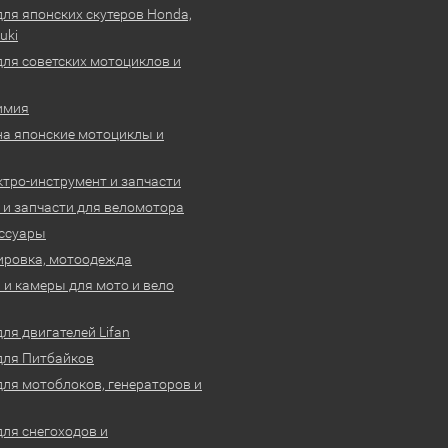
для японских скутеров Honda,
uki
для советских мотоциклов и
имия
на японские мотоциклы и
ктро-инструмент и запчасти
 и запчасти для веломотора
ссуары
ировка, мотоодежда
и камеры для мото и вело
ля двигателей Lifan
для Питбайков
для мотоблоков, генераторов и
для снегоходов и