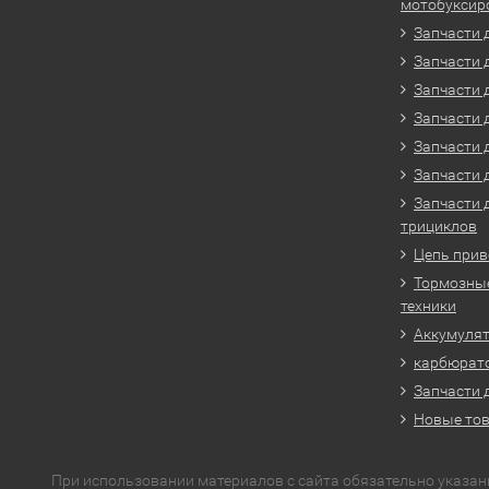
мотобуксир
Запчасти 
Запчасти 
Запчасти 
Запчасти 
Запчасти 
Запчасти 
Запчасти 
трициклов
Цепь прив
Тормозные
техники
Аккумулят
карбюрато
Запчасти 
Новые то
При использовании материалов с сайта обязательно указан