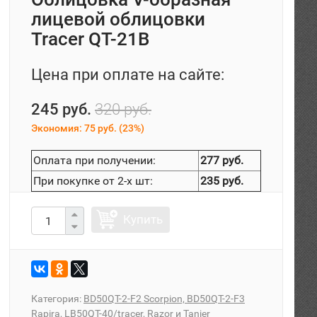
лицевой облицовки
Tracer QT-21B
Цена при оплате на сайте:
245 руб.
320 руб.
Экономия:
75 руб.
(
23%
)
Оплата при получении:
277 руб.
При покупке от 2-х шт:
235 руб.
Купить
Категория:
BD50QT-2-F2 Scorpion, BD50QT-2-F3
Rapira, LB50QT-40/tracer, Razor и Tanjer