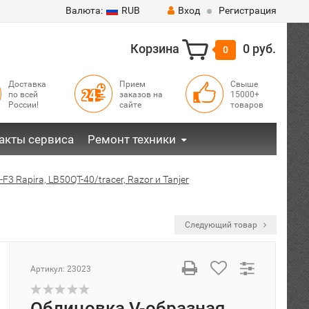
Валюта:
RUB
Вход
Регистрация
Корзина
0 руб.
0
Доставка
Прием
Свыше
по всей
заказов на
15000+
России!
сайте
товаров
акты сервиса
Ремонт техники
F3 Rapira, LB50QT-40/tracer, Razor и Tanjer
Следующий товар
Артикул:
23023
Облицовка V-образная