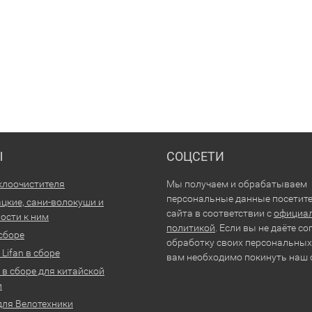
Ы
СОЦСЕТИ
клоочистителя
Мы получаем и обрабатываем
персональные данные посетит
цкие, сани-волокуши и
сайта в соответствии с
официа
ости к ним
политикой
. Если вы не даёте со
 сборе
обработку своих персональных
Lifan в сборе
вам необходимо покинуть наш 
 в сборе для китайской
и
для Велотехники