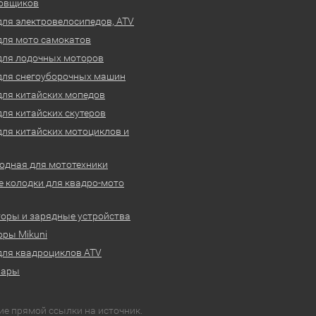
овщиков
для электровелосипедов, ATV
для мото самокатов
для лодочных моторов
для снегоуборочных машин
для китайских мопедов
для китайских скутеров
для китайских мотоциклов и
одная для мототехники
 колодки для квадро-мото
оры и зарядные устройства
ры Mikuni
для квадроциклов ATV
вары
ие прямой ссылки на источник.