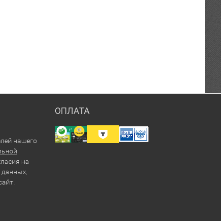
ОПЛАТА
елей нашего
льной
гласия на
 данных,
сайт.