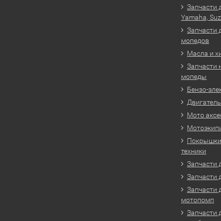
Запчасти 
Yamaha, Suz
Запчасти 
мопедов
Масла и х
Запчасти 
мопеды
Бензо-эле
Двигатель
Мото аксе
Мотоэкип
Покрышки 
техники
Запчасти д
Запчасти 
Запчасти 
мотопомп
Запчасти 