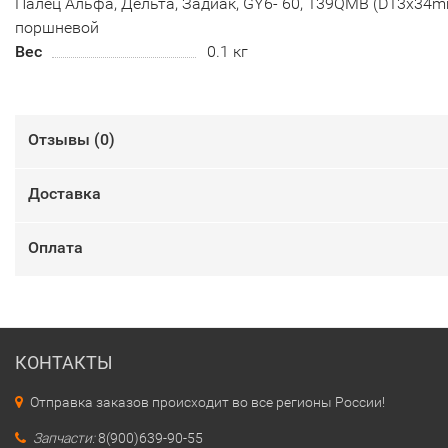
Палец Альфа, Дельта, Задиак, GY6- 60, 139QMB (D13х34
поршневой
Вес
0.1 кг
Отзывы (
0
)
Доставка
Оплата
КОНТАКТЫ
Отправка заказов происходит во все регионы России!
Запчасти:
8(900)639-90-55