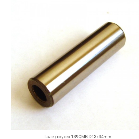
Палец скутер 139QMB D13х34mm