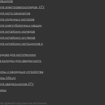
овщиков
для электровелосипедов, ATV
для мото самокатов
для лодочных моторов
для снегоуборочных машин
для китайских мопедов
для китайских скутеров
для китайских мотоциклов и
одная для мототехники
 колодки для квадро-мото
оры и зарядные устройства
ры Mikuni
для квадроциклов ATV
вары
ие прямой ссылки на источник.