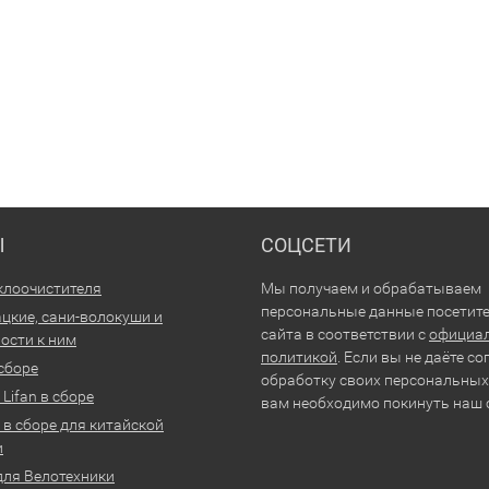
Ы
СОЦСЕТИ
клоочистителя
Мы получаем и обрабатываем
персональные данные посетит
цкие, сани-волокуши и
сайта в соответствии с
официа
ости к ним
политикой
. Если вы не даёте со
 сборе
обработку своих персональных
Lifan в сборе
вам необходимо покинуть наш 
 в сборе для китайской
и
для Велотехники