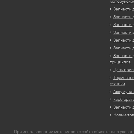
мотобуксир
Запчасти 
Запчасти 
Запчасти 
Запчасти 
Запчасти 
Запчасти 
Запчасти 
трициклов
Цепь прив
Тормозные
техники
Аккумулят
карбюрато
Запчасти 
Новые то
При использовании материалов с сайта обязательно указан