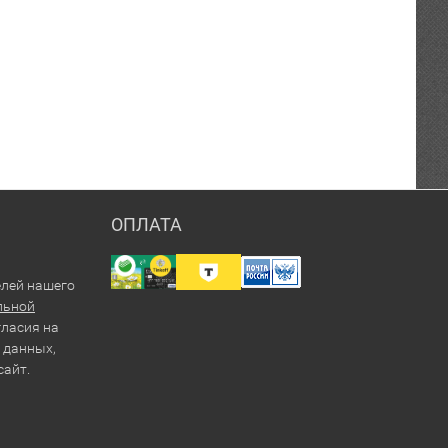
ОПЛАТА
елей нашего
льной
гласия на
 данных,
сайт.