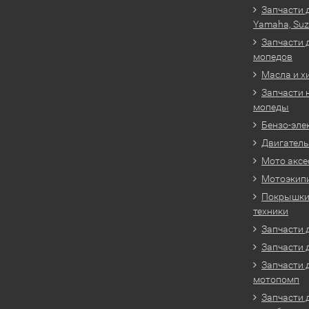
Запчасти 
Yamaha, Suz
Запчасти 
мопедов
Масла и х
Запчасти 
мопеды
Бензо-эле
Двигатель
Мото аксе
Мотоэкип
Покрышки 
техники
Запчасти д
Запчасти 
Запчасти 
мотопомп
Запчасти 