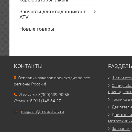
Запчасти для квадроциклов
ATV
Новые товары
КОНТАКТЫ
РАЗДЕЛ
Отправка заказов происходит во все
Щетки сте
регионы России!
Сани рыба
принадлежн
Запчасти:
8(900)639-90-55
Техника в
Ремонт:
8(911)148-34-27
Двигатели 
magazin@motodraiv.ru
Двигатели
мототехник
Запчасти 