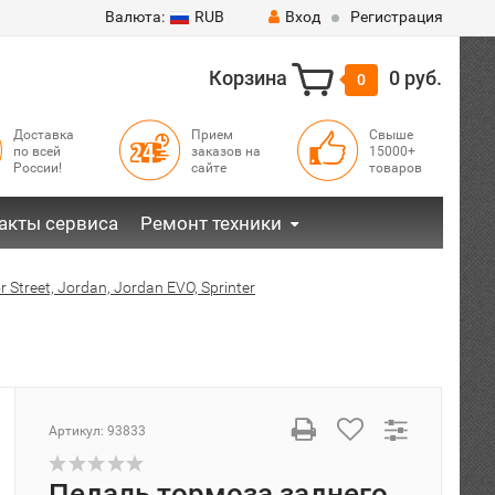
Валюта:
RUB
Вход
Регистрация
Корзина
0 руб.
0
Доставка
Прием
Свыше
по всей
заказов на
15000+
России!
сайте
товаров
акты сервиса
Ремонт техники
 Street, Jordan, Jordan EVO, Sprinter
Артикул:
93833
Педаль тормоза заднего