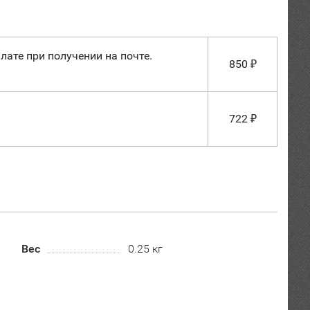
лате при получении на почте.
850
₽
722
₽
Вес
0.25 кг