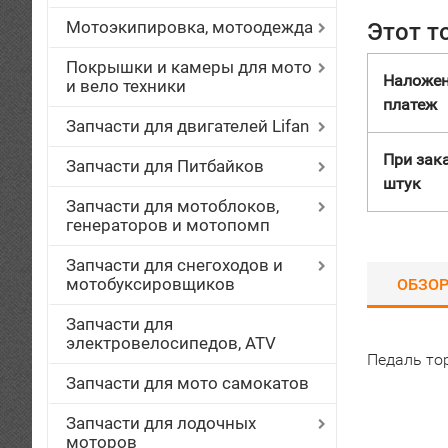
Мотоэкипировка, мотоодежда
Этот т
Покрышки и камеры для мото
Наложе
и вело техники
платеж
Запчасти для двигателей Lifan
При зака
Запчасти для Питбайков
штук
Запчасти для мотоблоков,
генераторов и мотопомп
Запчасти для снегоходов и
мотобуксировщиков
ОБЗО
Запчасти для
электровелосипедов, ATV
Педаль то
Запчасти для мото самокатов
Запчасти для лодочных
моторов