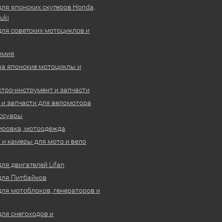
для японских скутеров Honda,
uki
для советских мотоциклов и
имия
на японские мотоциклы и
ктро-инструмент и запчасти
 и запчасти для веломотора
ссуары
ировка, мотоодежда
и камеры для мото и вело
ля двигателей Lifan
для Питбайков
для мотоблоков, генераторов и
для снегоходов и