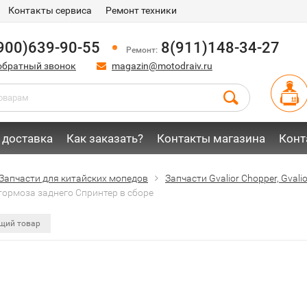
Контакты сервиса
Ремонт техники
900)639-90-55
8(911)148-34-27
Ремонт:
обратный звонок
magazin@motodraiv.ru
 доставка
Как заказать?
Контакты магазина
Конт
Запчасти для китайских мопедов
Запчасти Gvalior Chopper, Gvalior
тормоза заднего Спринтер в сборе
щий товар