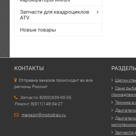
Запчасти для квадроциклов
ATV
Новые товары
КОНТАКТЫ
РАЗДЕЛ
Отправка заказов происходит во все
Щетки сте
регионы России!
Сани рыба
принадлежн
Запчасти:
8(900)639-90-55
Техника в
Ремонт:
8(911)148-34-27
Двигатели 
magazin@motodraiv.ru
Двигатели
мототехник
Запчасти 