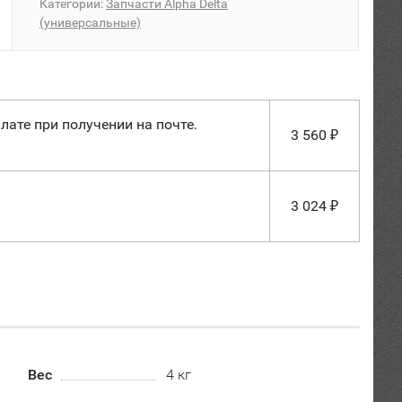
Категории:
Запчасти Alpha Delta
(универсальные)
лате при получении на почте.
3 560
₽
3 024
₽
Вес
4 кг