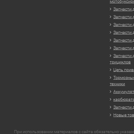
мотобуксир
Запчасти 
Запчасти 
Запчасти 
Запчасти 
Запчасти 
Запчасти 
Запчасти 
трициклов
Цепь прив
Тормозные
техники
Аккумулят
карбюрато
Запчасти 
Новые то
При использовании материалов с сайта обязательно указан