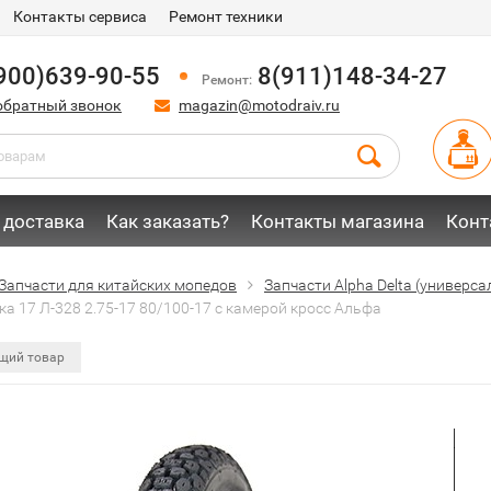
Контакты сервиса
Ремонт техники
900)639-90-55
8(911)148-34-27
Ремонт:
обратный звонок
magazin@motodraiv.ru
 доставка
Как заказать?
Контакты магазина
Конт
Запчасти для китайских мопедов
Запчасти Alpha Delta (универс
а 17 Л-328 2.75-17 80/100-17 с камерой кросс Альфа
щий товар