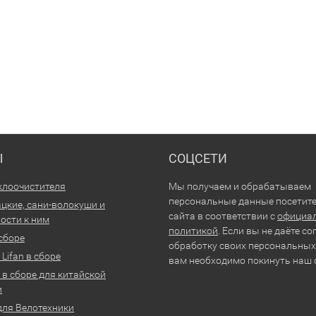
Ы
СОЦСЕТИ
клоочистителя
Мы получаем и обрабатываем
персональные данные посетит
цкие, сани-волокуши и
сайта в соответствии с
официа
ости к ним
политикой
. Если вы не даёте со
 сборе
обработку своих персональных
Lifan в сборе
вам необходимо покинуть наш 
 в сборе для китайской
и
для Велотехники