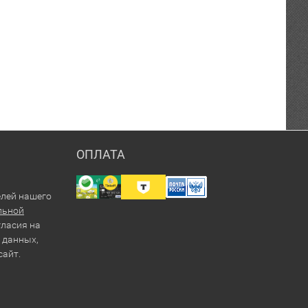
ОПЛАТА
елей нашего
льной
гласия на
 данных,
сайт.