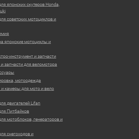
для японских скутеров Honda,
uki
для советских мотоциклов и
имия
на японские мотоциклы и
ктро-инструмент и запчасти
 и запчасти для веломотора
ссуары
ировка, мотоодежда
и камеры для мото и вело
ля двигателей Lifan
для Питбайков
для мотоблоков, генераторов и
для снегоходов и