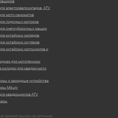
овщиков
для электровелосипедов, ATV
для мото самокатов
для лодочных моторов
для снегоуборочных машин
для китайских мопедов
для китайских скутеров
для китайских мотоциклов и
одная для мототехники
 колодки для квадро-мото
оры и зарядные устройства
ры Mikuni
для квадроциклов ATV
вары
ие прямой ссылки на источник.