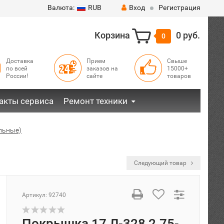
Валюта:
RUB
Вход
Регистрация
Корзина
0 руб.
0
Доставка
Прием
Свыше
по всей
заказов на
15000+
России!
сайте
товаров
акты сервиса
Ремонт техники
альные)
Следующий товар
Артикул:
92740
Покрышка 17 Л-328 2.75-