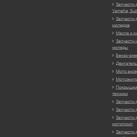
Запчасти 
Yamaha, Suz
Запчасти 
мопедов
Масла и х
Запчасти 
мопеды
Бензо-эле
Двигатель
Мото аксе
Мотоэкип
Покрышки 
техники
Запчасти д
Запчасти 
Запчасти 
мотопомп
Запчасти 