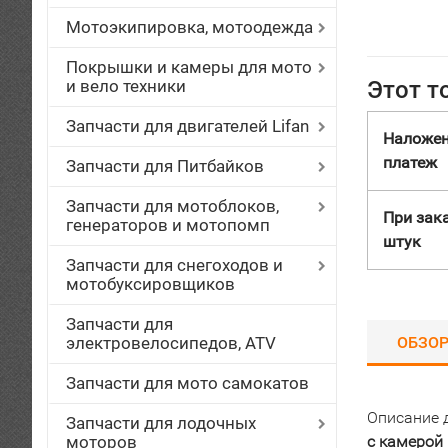
Мотоэкипировка, мотоодежда
Покрышки и камеры для мото
и вело техники
Этот т
Запчасти для двигателей Lifan
Наложе
платеж
Запчасти для Питбайков
Запчасти для мотоблоков,
При зака
генераторов и мотопомп
штук
Запчасти для снегоходов и
мотобуксировщиков
Запчасти для
электровелосипедов, ATV
ОБЗО
Запчасти для мото самокатов
Описание 
Запчасти для лодочных
моторов
с камерой