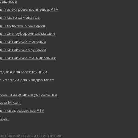
овщиков
для электровелосипедов, ATV
для мото самокатов
для лодочных моторов
для снегоуборочных машин
для китайских мопедов
для китайских скутеров
для китайских мотоциклов и
одная для мототехники
 колодки для квадро-мото
оры и зарядные устройства
ры Mikuni
для квадроциклов ATV
вары
ие прямой ссылки на источник.