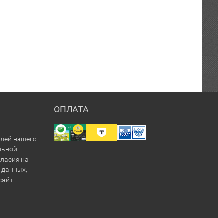
ОПЛАТА
елей нашего
льной
гласия на
 данных,
сайт.