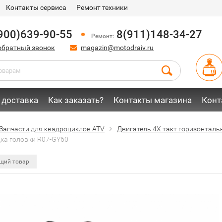
Контакты сервиса
Ремонт техники
900)639-90-55
8(911)148-34-27
Ремонт:
обратный звонок
magazin@motodraiv.ru
 доставка
Как заказать?
Контакты магазина
Конт
Запчасти для квадроциклов ATV
Двигатель 4Х такт горизонтальн
ка головки R07-GY60
щий товар