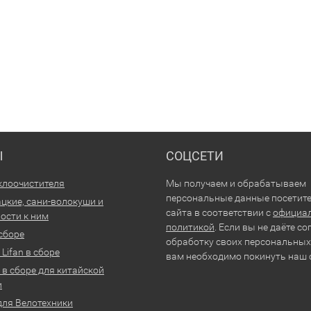
Ы
СОЦСЕТИ
клоочистителя
Мы получаем и обрабатываем
персональные данные посетит
цкие, сани-волокуши и
сайта в соответствии с
официа
ости к ним
политикой
. Если вы не даёте со
 сборе
обработку своих персональных
Lifan в сборе
вам необходимо покинуть наш 
 в сборе для китайской
и
для Велотехники