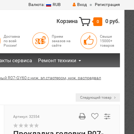
Валюта:
RUB
Вход
Регистрация
Корзина
0 руб.
0
Доставка
Прием
Свыше
по всей
заказов на
15000+
России!
сайте
товаров
акты сервиса
Ремонт техники
ый R07-GY60 с ниж. эл.стартером, ниж. распредвал
Следующий товар
Артикул:
32554
Прокладка головки R07-