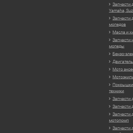
Запчасти 
Yamaha, Suz
Запчасти 
мопедов
Масла и х
Запчасти 
мопеды
Бензо-эле
Двигатель
Мото аксе
Мотоэкип
Покрышки 
техники
Запчасти д
Запчасти 
Запчасти 
мотопомп
Запчасти 