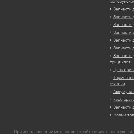
мотобуксир
Запчасти 
Запчасти 
Запчасти 
Запчасти 
Запчасти 
Запчасти 
Запчасти 
трициклов
Цепь прив
Тормозные
техники
Аккумулят
карбюрато
Запчасти 
Новые то
При использовании материалов с сайта обязательно указан