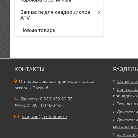
Запчасти для квадроциклов
ATV
Новые товары
КОНТАКТЫ
РАЗДЕЛ
Отправка заказов происходит во все
Щетки сте
регионы России!
Сани рыба
принадлежн
Запчасти:
8(900)639-90-55
Техника в
Ремонт:
8(911)148-34-27
Двигатели 
magazin@motodraiv.ru
Двигатели
мототехник
Запчасти 