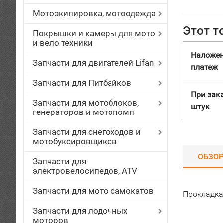
Мотоэкипировка, мотоодежда
Этот т
Покрышки и камеры для мото
и вело техники
Наложе
Запчасти для двигателей Lifan
платеж
Запчасти для Питбайков
При зака
Запчасти для мотоблоков,
штук
генераторов и мотопомп
Запчасти для снегоходов и
мотобуксировщиков
ОБЗО
Запчасти для
электровелосипедов, ATV
Запчасти для мото самокатов
Прокладка
Запчасти для лодочных
моторов