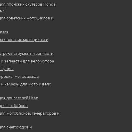
для японских скутеров Honda,
uki
для советских мотоциклов и
имия
на японские мотоциклы и
ктро-инструмент и запчасти
 и запчасти для веломотора
ссуары
ировка, мотоодежда
и камеры для мото и вело
ля двигателей Lifan
для Питбайков
для мотоблоков, генераторов и
для снегоходов и