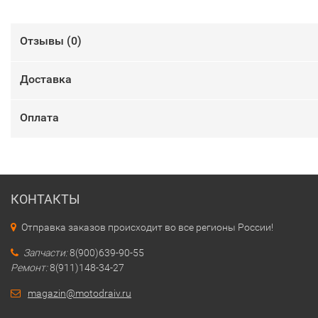
Отзывы (
0
)
Доставка
Оплата
КОНТАКТЫ
Отправка заказов происходит во все регионы России!
Запчасти:
8(900)639-90-55
Ремонт:
8(911)148-34-27
magazin@motodraiv.ru