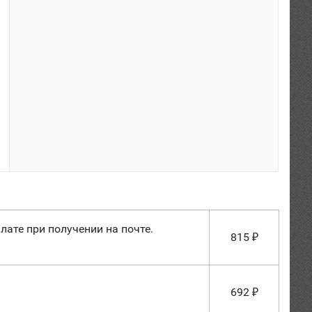
лате при получении на почте.
815
₽
692
₽