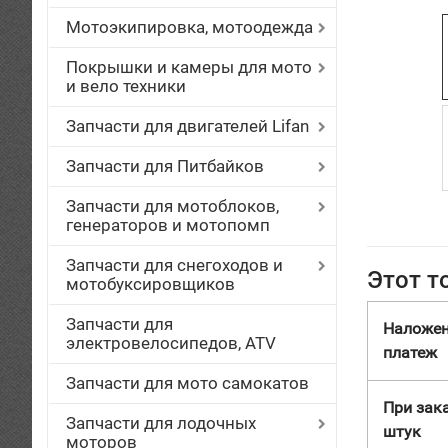
Мотоэкипировка, мотоодежда
Покрышки и камеры для мото
и вело техники
Запчасти для двигателей Lifan
Запчасти для Питбайков
Запчасти для мотоблоков,
генераторов и мотопомп
Запчасти для снегоходов и
Этот т
мотобуксировщиков
Запчасти для
Наложе
электровелосипедов, ATV
платеж
Запчасти для мото самокатов
При зака
Запчасти для лодочных
штук
моторов