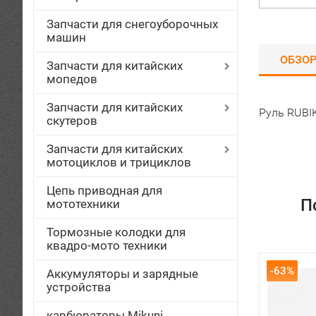
Запчасти для снегоуборочных
машин
ОБЗО
Запчасти для китайских
мопедов
Запчасти для китайских
Руль RUBI
скутеров
Запчасти для китайских
мотоциклов и трициклов
Цепь приводная для
П
мототехники
Тормозные колодки для
квадро-мото техники
-63%
Аккумуляторы и зарядные
устройства
карбюраторы Mikuni