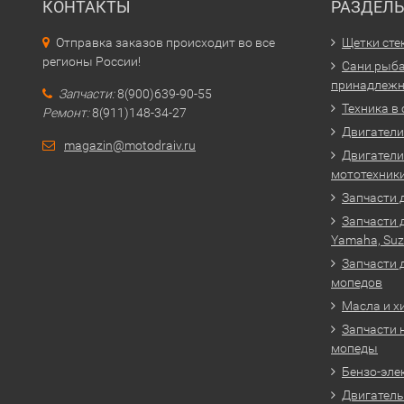
КОНТАКТЫ
РАЗДЕЛ
Отправка заказов происходит во все
Щетки сте
регионы России!
Сани рыба
принадлежн
Запчасти:
8(900)639-90-55
Техника в
Ремонт:
8(911)148-34-27
Двигатели 
magazin@motodraiv.ru
Двигатели
мототехник
Запчасти 
Запчасти 
Yamaha, Suz
Запчасти 
мопедов
Масла и х
Запчасти 
мопеды
Бензо-эле
Двигатель