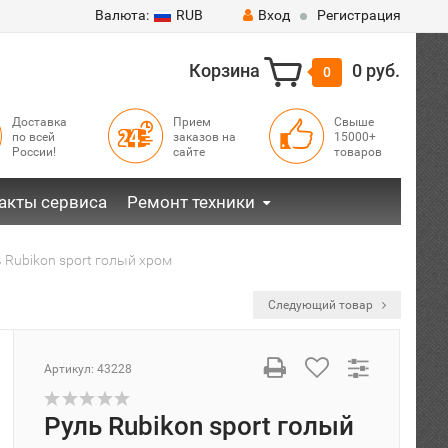
Валюта:
RUB
Вход
Регистрация
Корзина
0 руб.
0
Доставка
Прием
Свыше
по всей
заказов на
15000+
России!
сайте
товаров
акты сервиса
Ремонт техники
 Rubikon sport голый хром
Следующий товар
Артикул:
43228
Руль Rubikon sport голый