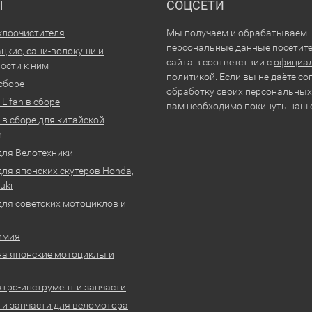
Ы
СОЦСЕТИ
клоочистителя
Мы получаем и обрабатываем
персональные данные посетит
цкие, сани-волокуши и
сайта в соответствии с
официа
ости к ним
политикой
. Если вы не даёте со
 сборе
обработку своих персональных
Lifan в сборе
вам необходимо покинуть наш 
 в сборе для китайской
и
для Велотехники
для японских скутеров Honda,
uki
для советских мотоциклов и
имия
на японские мотоциклы и
ктро-инструмент и запчасти
 и запчасти для веломотора