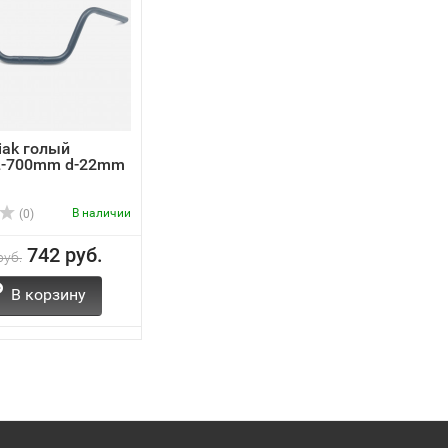
iak голый
L-700mm d-22mm
В наличии
(0)
742 руб.
руб.
В корзину