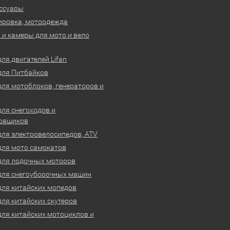
ссуары
ировка, мотоодежда
и камеры для мото и вело
ля двигателей Lifan
для Питбайков
для мотоблоков, генераторов и
для снегоходов и
овщиков
для электровелосипедов, ATV
для мото самокатов
для лодочных моторов
для снегоуборочных машин
для китайских мопедов
для китайских скутеров
для китайских мотоциклов и