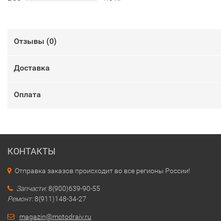
Отзывы (
0
)
Доставка
Оплата
КОНТАКТЫ
Отправка заказов происходит во все регионы России!
Запчасти:
8(900)639-90-55
Ремонт:
8(911)148-34-27
magazin@motodraiv.ru