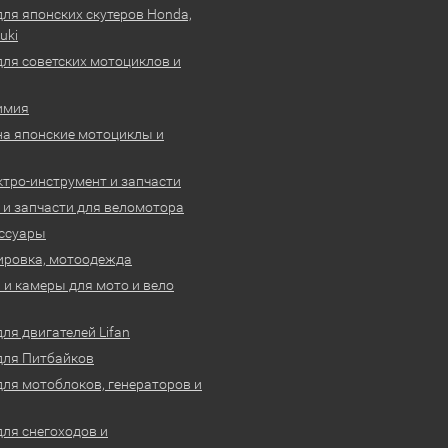
для японских скутеров Honda,
uki
для советских мотоциклов и
имия
на японские мотоциклы и
ктро-инструмент и запчасти
 и запчасти для веломотора
ссуары
ировка, мотоодежда
и камеры для мото и вело
ля двигателей Lifan
для Питбайков
для мотоблоков, генераторов и
для снегоходов и