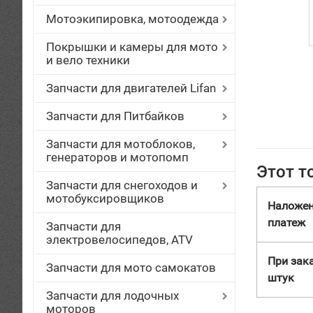
Мотоэкипировка, мотоодежда
Покрышки и камеры для мото
и вело техники
Запчасти для двигателей Lifan
Запчасти для Питбайков
Запчасти для мотоблоков,
генераторов и мотопомп
Этот т
Запчасти для снегоходов и
мотобуксировщиков
Наложе
платеж
Запчасти для
электровелосипедов, ATV
При зака
Запчасти для мото самокатов
штук
Запчасти для лодочных
моторов