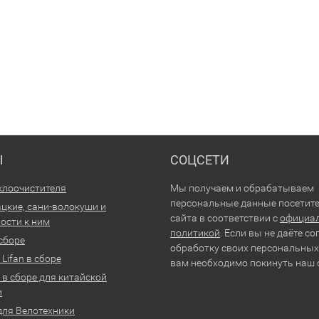
Ы
СОЦСЕТИ
клоочистителя
Мы получаем и обрабатываем
персональные данные посетит
цкие, сани-волокуши и
сайта в соответствии с
официа
ости к ним
политикой
. Если вы не даёте со
 сборе
обработку своих персональных
Lifan в сборе
вам необходимо покинуть наш 
 в сборе для китайской
и
для Велотехники