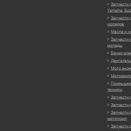
Запчасти 
Yamaha, Suz
Запчасти 
мопедов
Масла и х
Запчасти 
мопеды
Бензо-эле
Двигатель
Мото аксе
Мотоэкип
Покрышки 
техники
Запчасти д
Запчасти 
Запчасти 
мотопомп
Запчасти 