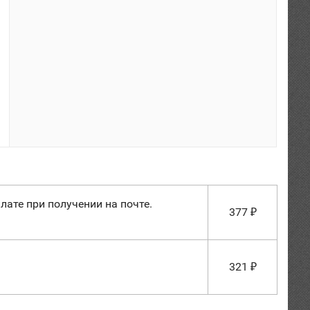
лате при получении на почте.
377
₽
321
₽