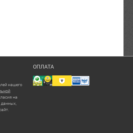
ОПЛАТА
елей нашего
льной
гласия на
 данных,
сайт.