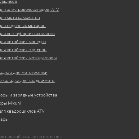
овщиков
для электровелосипедов, ATV
для мото самокатов
для лодочных моторов
для снегоуборочных машин
для китайских мопедов
для китайских скутеров
для китайских мотоциклов и
одная для мототехники
 колодки для квадро-мото
оры и зарядные устройства
ры Mikuni
для квадроциклов ATV
вары
ие прямой ссылки на источник.