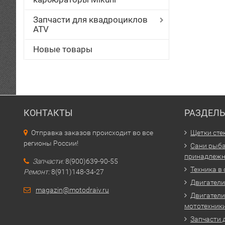
Запчасти для квадроциклов
ATV
Новые товары
КОНТАКТЫ
РАЗДЕЛ
Отправка заказов происходит во все
Щетки сте
регионы России!
Сани рыба
принадлежн
Запчасти:
8(900)639-90-55
Техника в
Ремонт:
8(911)148-34-27
Двигатели 
magazin@motodraiv.ru
Двигатели
мототехник
Запчасти 