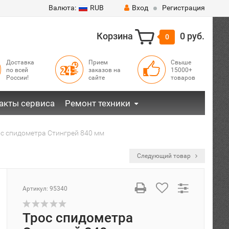
Валюта:
RUB
Вход
Регистрация
Корзина
0 руб.
0
Доставка
Прием
Свыше
по всей
заказов на
15000+
России!
сайте
товаров
акты сервиса
Ремонт техники
с спидометра Стингрей 840 мм
Следующий товар
Артикул:
95340
Трос спидометра