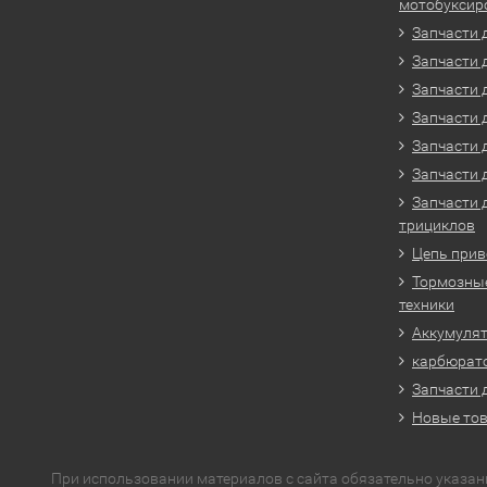
мотобуксир
Запчасти 
Запчасти 
Запчасти 
Запчасти 
Запчасти 
Запчасти 
Запчасти 
трициклов
Цепь прив
Тормозные
техники
Аккумулят
карбюрато
Запчасти 
Новые то
При использовании материалов с сайта обязательно указан