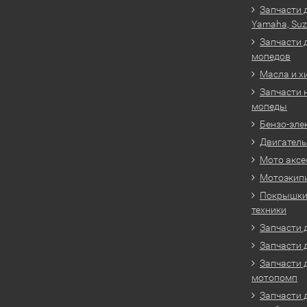
Запчасти 
Yamaha, Suz
Запчасти 
мопедов
Масла и х
Запчасти 
мопеды
Бензо-эле
Двигатель
Мото аксе
Мотоэкип
Покрышки 
техники
Запчасти д
Запчасти 
Запчасти 
мотопомп
Запчасти 