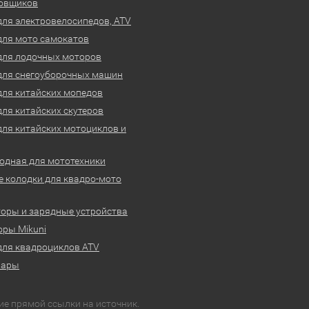
овщиков
для электровелосипедов, ATV
для мото самокатов
для лодочных моторов
для снегоуборочных машин
для китайских мопедов
для китайских скутеров
для китайских мотоциклов и
одная для мототехники
 колодки для квадро-мото
оры и зарядные устройства
ры Mikuni
для квадроциклов ATV
вары
ие прямой ссылки на источник.