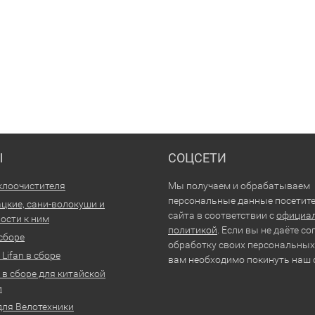
Ы
СОЦСЕТИ
клоочистителя
Мы получаем и обрабатываем
персональные данные посетит
цкие, сани-волокуши и
сайта в соответствии с
официа
ости к ним
политикой
. Если вы не даёте со
 сборе
обработку своих персональных
Lifan в сборе
вам необходимо покинуть наш 
 в сборе для китайской
и
для Велотехники