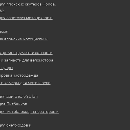
для японских скутеров Honda,
uki
для советских мотоциклов и
имия
на японские мотоциклы и
ктро-инструмент и запчасти
 и запчасти для веломотора
ссуары
ировка, мотоодежда
и камеры для мото и вело
ля двигателей Lifan
для Питбайков
для мотоблоков, генераторов и
для снегоходов и