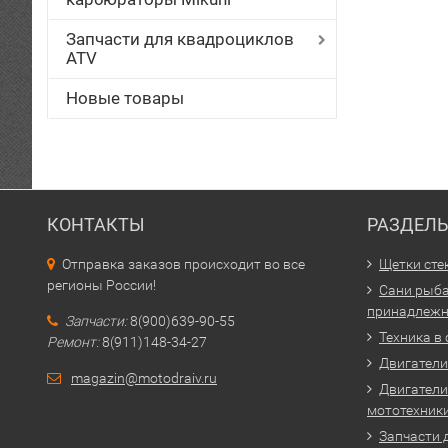
Запчасти для квадроциклов
ATV
Новые товары
КОНТАКТЫ
РАЗДЕЛ
Отправка заказов происходит во все
Щетки сте
регионы России!
Сани рыба
принадлежн
Запчасти:
8(900)639-90-55
Техника в
Ремонт:
8(911)148-34-27
Двигатели 
magazin@motodraiv.ru
Двигатели
мототехник
Запчасти 