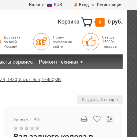
Валюта:
RUB
Вход
Регистрация
Корзина
0 руб.
0
Доставка
Прием
Свыше
по всей
заказов на
15000+
России!
сайте
товаров
акты сервиса
Ремонт техники
MB, TB50, Suzuki Run, 1E40QMB
Следующий товар
Артикул:
11458
Вал заднего колеса в