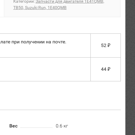
Категории:
Запчасти для двигателя 1E41QMB,
TB50, Suzuki Run, 1E40QMB
лате при получении на почте.
52
₽
44
₽
Вес
0.6 кг