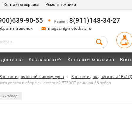
Контакты сервиса
Ремонт техники
900)639-90-55
8(911)148-34-27
Ремонт:
обратный звонок
magazin@motodraiv.ru
 доставка
Как заказать?
Контакты магазина
Конт
Запчасти для китайских скутеров
Запчасти для двигателя 1E41Q
его колеса в сборе с шестерней FT50QT длинная 68 зубов
щий товар