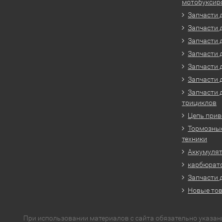
мотобуксир
Запчасти 
Запчасти 
Запчасти 
Запчасти 
Запчасти 
Запчасти 
Запчасти 
трициклов
Цепь прив
Тормозные
техники
Аккумулят
карбюрато
Запчасти 
Новые то
При использовании материалов с сайта обязательно указан