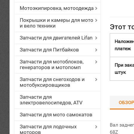
Мотоэкипировка, мотоодежда
Покрышки и камеры для мото
и вело техники
Этот т
Запчасти для двигателей Lifan
Наложе
платеж
Запчасти для Питбайков
Запчасти для мотоблоков,
При зака
генераторов и мотопомп
штук
Запчасти для снегоходов и
мотобуксировщиков
Запчасти для
электровелосипедов, ATV
ОБЗО
Запчасти для мото самокатов
Вал задне
Запчасти для лодочных
моторов
68Z