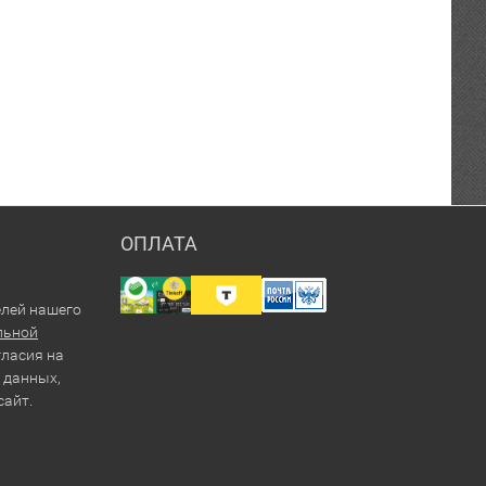
ОПЛАТА
елей нашего
льной
гласия на
 данных,
сайт.