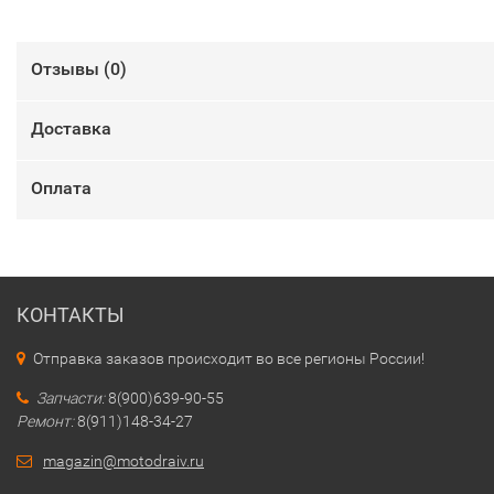
Отзывы (
0
)
Доставка
Оплата
КОНТАКТЫ
Отправка заказов происходит во все регионы России!
Запчасти:
8(900)639-90-55
Ремонт:
8(911)148-34-27
magazin@motodraiv.ru