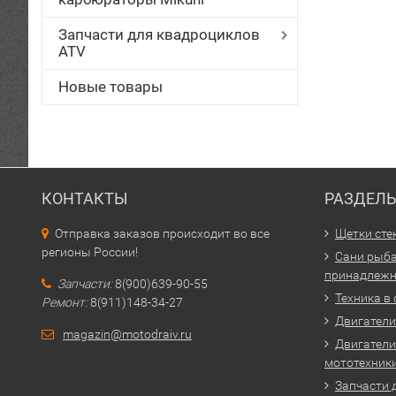
Запчасти для квадроциклов
ATV
Новые товары
КОНТАКТЫ
РАЗДЕЛ
Отправка заказов происходит во все
Щетки сте
регионы России!
Сани рыба
принадлежн
Запчасти:
8(900)639-90-55
Техника в
Ремонт:
8(911)148-34-27
Двигатели 
magazin@motodraiv.ru
Двигатели
мототехник
Запчасти 