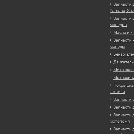
Запчасти 
Yamaha, Suz
Запчасти 
мопедов
Масла и х
Запчасти 
мопеды
Бензо-эле
Двигатель
Мото аксе
Мотоэкип
Покрышки 
техники
Запчасти д
Запчасти 
Запчасти 
мотопомп
Запчасти 