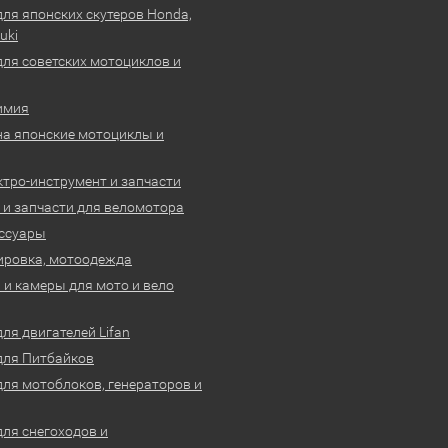
для японских скутеров Honda,
uki
для советских мотоциклов и
имия
на японские мотоциклы и
ктро-инструмент и запчасти
 и запчасти для веломотора
ссуары
ировка, мотоодежда
и камеры для мото и вело
ля двигателей Lifan
для Питбайков
для мотоблоков, генераторов и
для снегоходов и