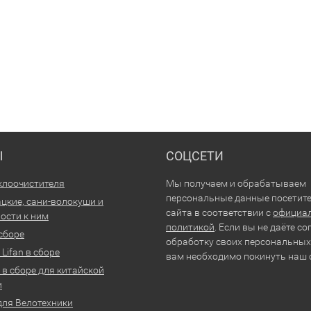
Ы
СОЦСЕТИ
клоочистителя
Мы получаем и обрабатываем
персональные данные посетит
цкие, сани-волокуши и
сайта в соответствии с
официа
ости к ним
политикой
. Если вы не даёте со
 сборе
обработку своих персональных
Lifan в сборе
вам необходимо покинуть наш 
 в сборе для китайской
и
для Велотехники