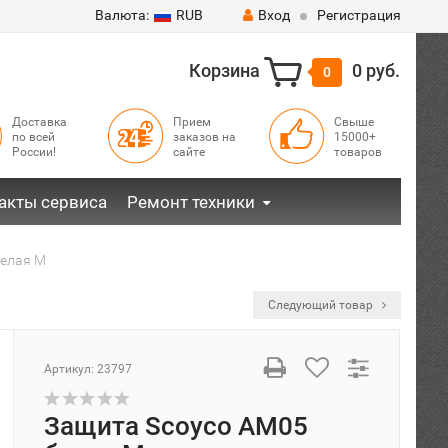
Валюта:
RUB
Вход
Регистрация
Корзина
0 руб.
0
Доставка
Прием
Свыше
по всей
заказов на
15000+
России!
сайте
товаров
акты сервиса
Ремонт техники
белая M
Следующий товар
Артикул:
23797
Защита Scoyco AM05