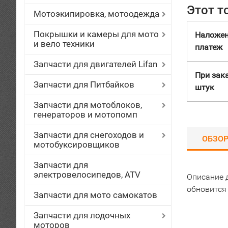
Этот т
Мотоэкипировка, мотоодежда
Покрышки и камеры для мото
Наложе
и вело техники
платеж
Запчасти для двигателей Lifan
При зака
Запчасти для Питбайков
штук
Запчасти для мотоблоков,
генераторов и мотопомп
Запчасти для снегоходов и
ОБЗО
мотобуксировщиков
Запчасти для
электровелосипедов, ATV
Описание 
обновится
Запчасти для мото самокатов
Запчасти для лодочных
моторов