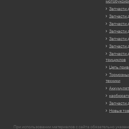
мотобуксир
Запчасти 
Запчасти 
Запчасти 
Запчасти 
Запчасти 
Запчасти 
Запчасти 
трициклов
Цепь прив
Тормозные
техники
Аккумулят
карбюрато
Запчасти 
Новые то
При использовании материалов с сайта обязательно указан