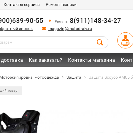
Контакты сервиса
Ремонт техники
900)639-90-55
8(911)148-34-27
Ремонт:
обратный звонок
magazin@motodraiv.ru
 доставка
Как заказать?
Контакты магазина
Конт
Мотоэкипировка, мотоодежда
Защита
Защита Scoyco AM05 
щий товар