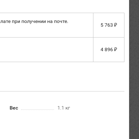
лате при получении на почте.
5 763
₽
4 896
₽
Вес
1.1 кг