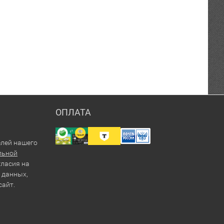
ОПЛАТА
елей нашего
льной
гласия на
 данных,
сайт.