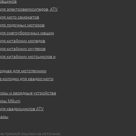
овщиков
для электровелосипедов, ATV
для мото самокатов
для лодочных моторов
для снегоуборочных машин
для китайских мопедов
для китайских скутеров
для китайских мотоциклов и
одная для мототехники
 колодки для квадро-мото
оры и зарядные устройства
ры Mikuni
для квадроциклов ATV
вары
ие прямой ссылки на источник.