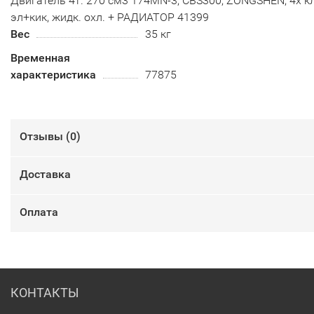
Двигатель 4т. 270 см3 174MN-3, CBS300, ZONGSHEN, 4х кл
эл+кик, жидк. охл. + РАДИАТОР 41399
Вес
35 кг
Временная
характеристика
77875
Отзывы (
0
)
Доставка
Оплата
КОНТАКТЫ