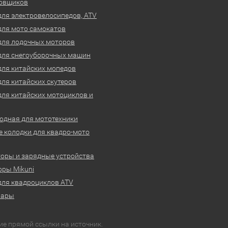
овщиков
для электровелосипедов, ATV
для мото самокатов
для лодочных моторов
для снегоуборочных машин
для китайских мопедов
для китайских скутеров
для китайских мотоциклов и
одная для мототехники
 колодки для квадро-мото
оры и зарядные устройства
ры Mikuni
для квадроциклов ATV
вары
ие прямой ссылки на источник.