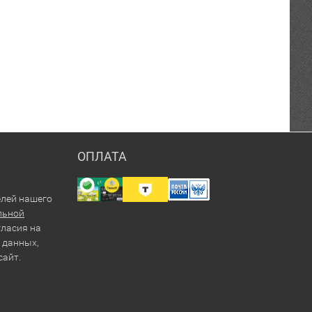
ОПЛАТА
елей нашего
льной
гласия на
 данных,
сайт.