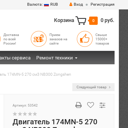
Валюта:
RUB
Вход
Регистрация
Корзина
0 руб.
0
Доставка
Прием
Свыше
по всей
заказов на
15000+
России!
сайте
товаров
акты сервиса
Ремонт техники
ель 174MN-5 270 см3 NB300 Zongshen
Следующий товар
Артикул:
53542
Двигатель 174MN-5 270