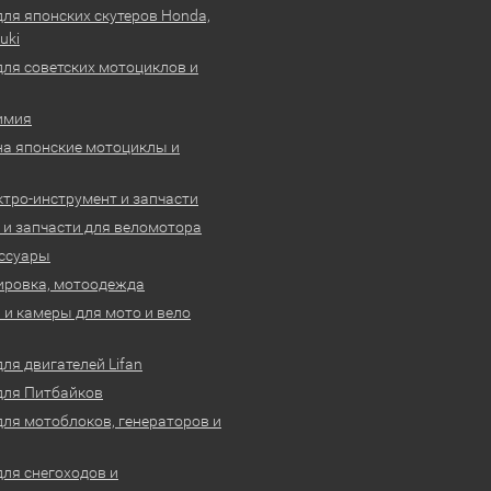
для японских скутеров Honda,
uki
для советских мотоциклов и
имия
на японские мотоциклы и
ктро-инструмент и запчасти
 и запчасти для веломотора
ссуары
ировка, мотоодежда
и камеры для мото и вело
ля двигателей Lifan
для Питбайков
для мотоблоков, генераторов и
для снегоходов и