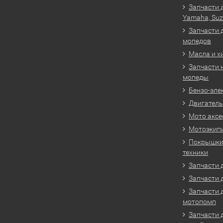
Запчасти 
Yamaha, Suz
Запчасти 
мопедов
Масла и х
Запчасти 
мопеды
Бензо-эле
Двигатель
Мото аксе
Мотоэкип
Покрышки 
техники
Запчасти д
Запчасти 
Запчасти 
мотопомп
Запчасти 