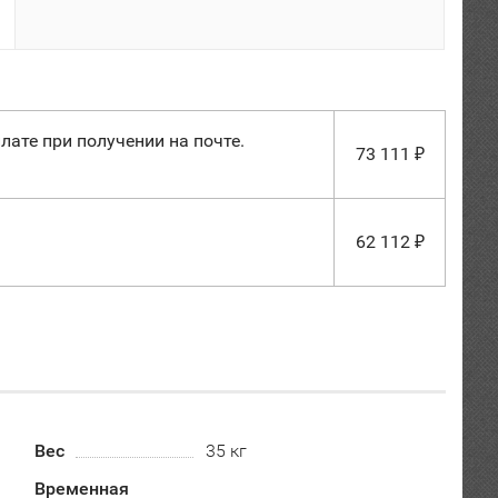
лате при получении на почте.
73 111
₽
62 112
₽
Вес
35 кг
Временная