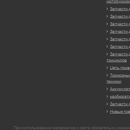
мотобуксир
Запчасти 
Запчасти 
Запчасти 
Запчасти 
Запчасти 
Запчасти 
Запчасти 
трициклов
Цепь прив
Тормозные
техники
Аккумулят
карбюрато
Запчасти 
Новые то
При использовании материалов с сайта обязательно указан