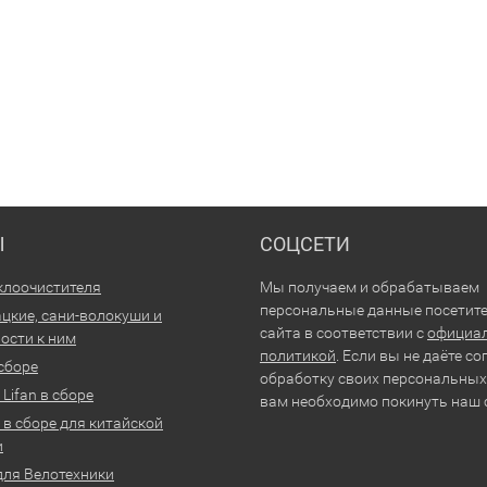
Ы
СОЦСЕТИ
клоочистителя
Мы получаем и обрабатываем
персональные данные посетит
цкие, сани-волокуши и
сайта в соответствии с
официа
ости к ним
политикой
. Если вы не даёте со
 сборе
обработку своих персональных
Lifan в сборе
вам необходимо покинуть наш 
 в сборе для китайской
и
для Велотехники