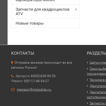
Запчасти для квадроциклов
ATV
Новые товары
КОНТАКТЫ
РАЗДЕЛ
Отправка заказов происходит во все
Щетки сте
регионы России!
Сани рыба
принадлежн
Запчасти:
8(900)639-90-55
Техника в
Ремонт:
8(911)148-34-27
Двигатели 
magazin@motodraiv.ru
Двигатели
мототехник
Запчасти 