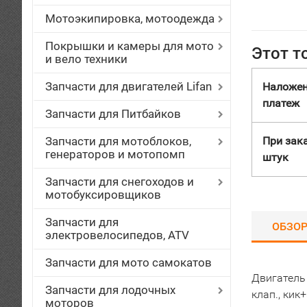
Мотоэкипировка, мотоодежда
Покрышки и камеры для мото
Этот т
и вело техники
Запчасти для двигателей Lifan
Наложе
платеж
Запчасти для Питбайков
Запчасти для мотоблоков,
При зака
генераторов и мотопомп
штук
Запчасти для снегоходов и
мотобуксировщиков
Запчасти для
ОБЗО
электровелосипедов, ATV
Запчасти для мото самокатов
Двигатель
Запчасти для лодочных
клап., кик
моторов