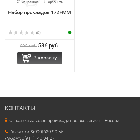
избранное
сравнить
Набор прокладок 172FMM
(0)
536 руб.
905 руб.
В корзину
КОНТАКТЫ
Отправка заказов происходит во все регионы России!
Запчасти:
8(900)639-90-55
Ремонт:
8(911)148-34-27