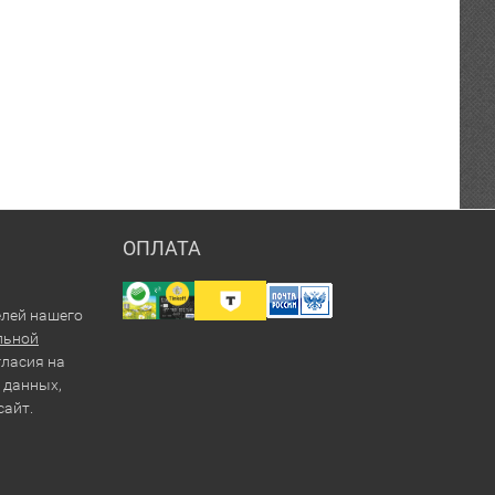
ОПЛАТА
елей нашего
льной
гласия на
 данных,
сайт.