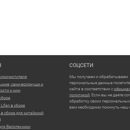
Ы
СОЦСЕТИ
клоочистителя
Мы получаем и обрабатываем
персональные данные посетит
цкие, сани-волокуши и
сайта в соответствии с
официа
ости к ним
политикой
. Если вы не даёте со
 сборе
обработку своих персональных
Lifan в сборе
вам необходимо покинуть наш 
 в сборе для китайской
и
для Велотехники