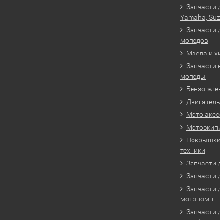
Запчасти 
Yamaha, Suz
Запчасти 
мопедов
Масла и х
Запчасти 
мопеды
Бензо-эле
Двигатель
Мото аксе
Мотоэкип
Покрышки 
техники
Запчасти д
Запчасти 
Запчасти 
мотопомп
Запчасти 