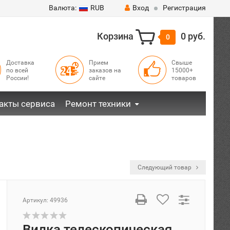
Валюта:
RUB
Вход
Регистрация
Корзина
0 руб.
0
Доставка
Прием
Свыше
по всей
заказов на
15000+
России!
сайте
товаров
акты сервиса
Ремонт техники
Следующий товар
Артикул:
49936
Вилка телескопическая