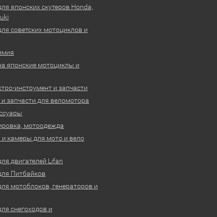
для японских скутеров Honda,
uki
для советских мотоциклов и
имия
на японские мотоциклы и
ктро-инструмент и запчасти
 и запчасти для веломотора
ссуары
ировка, мотоодежда
и камеры для мото и вело
ля двигателей Lifan
для Питбайков
для мотоблоков, генераторов и
для снегоходов и