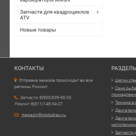
Запчасти для квадроциклов
ATV
Новые товары
КОНТАКТЫ
РАЗДЕЛ
Отправка заказов происходит во все
Щетки сте
регионы России!
Сани рыба
принадлежн
Запчасти:
8(900)639-90-55
Техника в
Ремонт:
8(911)148-34-27
Двигатели 
magazin@motodraiv.ru
Двигатели
мототехник
Запчасти 