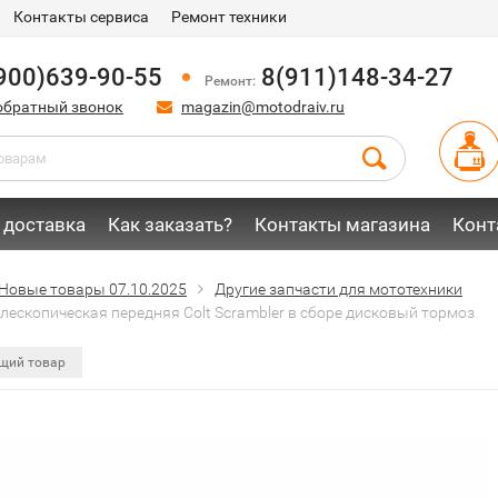
Контакты сервиса
Ремонт техники
900)639-90-55
8(911)148-34-27
Ремонт:
обратный звонок
magazin@motodraiv.ru
 доставка
Как заказать?
Контакты магазина
Конт
Новые товары 07.10.2025
Другие запчасти для мототехники
лескопическая передняя Colt Scrambler в сборе дисковый тормоз
щий товар