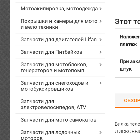
Мотоэкипировка, мотоодежда
Этот т
Покрышки и камеры для мото
и вело техники
Наложе
Запчасти для двигателей Lifan
платеж
Запчасти для Питбайков
При зака
Запчасти для мотоблоков,
штук
генераторов и мотопомп
Запчасти для снегоходов и
мотобуксировщиков
ОБЗО
Запчасти для
электровелосипедов, ATV
Запчасти для мото самокатов
Вилка тел
ДИСКОВЫЙ
Запчасти для лодочных
моторов