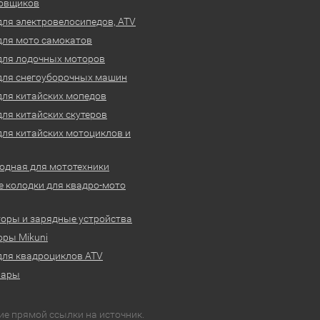
овщиков
для электровелосипедов, ATV
для мото самокатов
для лодочных моторов
для снегоуборочных машин
для китайских мопедов
для китайских скутеров
для китайских мотоциклов и
одная для мототехники
 колодки для квадро-мото
оры и зарядные устройства
ры Mikuni
для квадроциклов ATV
вары
ие прямой ссылки на источник.