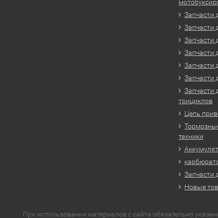
мотобуксир
Запчасти 
Запчасти 
Запчасти 
Запчасти 
Запчасти 
Запчасти 
Запчасти 
трициклов
Цепь прив
Тормозные
техники
Аккумулят
карбюрато
Запчасти 
Новые то
При использовании материалов с сайта обязательно указан