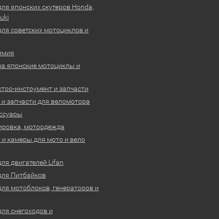
для японских скутеров Honda,
uki
для советских мотоциклов и
имия
на японские мотоциклы и
ктро-инструмент и запчасти
 и запчасти для веломотора
ссуары
ировка, мотоодежда
и камеры для мото и вело
ля двигателей Lifan
для Питбайков
для мотоблоков, генераторов и
для снегоходов и