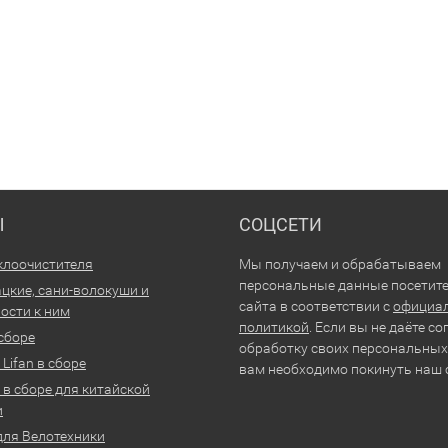
Ы
СОЦСЕТИ
клоочистителя
Мы получаем и обрабатываем
персональные данные посетит
цкие, сани-волокуши и
сайта в соответствии с
официа
ости к ним
политикой
. Если вы не даёте со
 сборе
обработку своих персональных
Lifan в сборе
вам необходимо покинуть наш 
 в сборе для китайской
и
для Велотехники