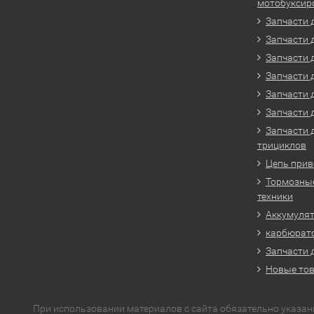
мотобуксир
Запчасти 
Запчасти 
Запчасти 
Запчасти 
Запчасти 
Запчасти 
Запчасти 
трициклов
Цепь прив
Тормозные
техники
Аккумулят
карбюрато
Запчасти 
Новые то
При использовании материалов с сайта обязательно указан