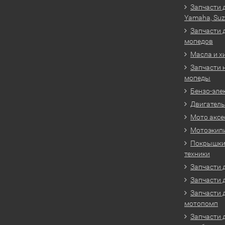
Запчасти 
Yamaha, Suz
Запчасти 
мопедов
Масла и х
Запчасти 
мопеды
Бензо-эле
Двигатель
Мото аксе
Мотоэкип
Покрышки 
техники
Запчасти д
Запчасти 
Запчасти 
мотопомп
Запчасти 