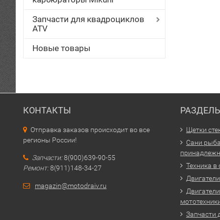
Запчасти для квадроциклов
ATV
Новые товары
КОНТАКТЫ
РАЗДЕЛ
Отправка заказов происходит во все
Щетки сте
регионы России!
Сани рыба
принадлежн
Запчасти:
8(900)639-90-55
Техника в
Ремонт:
8(911)148-34-27
Двигатели 
magazin@motodraiv.ru
Двигатели
мототехник
Запчасти 