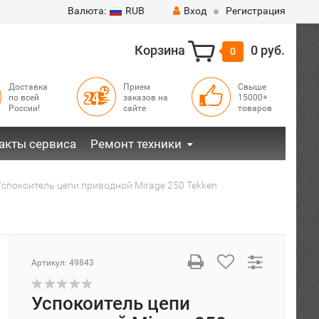
Валюта:
RUB
Вход
Регистрация
Корзина
0 руб.
0
Доставка
Прием
Свыше
по всей
заказов на
15000+
России!
сайте
товаров
акты сервиса
Ремонт техники
Успокоитель цепи приводной Mirage 250 Tekken
Артикул:
49843
Успокоитель цепи