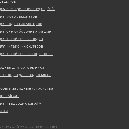
овщиков
для электровелосипедов, ATV
для мото самокатов
для лодочных моторов
для снегоуборочных машин
для китайских мопедов
для китайских скутеров
для китайских мотоциклов и
одная для мототехники
 колодки для квадро-мото
оры и зарядные устройства
ры Mikuni
для квадроциклов ATV
вары
ие прямой ссылки на источник.