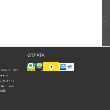
ОПЛАТА
елей нашего
льной
гласия на
 данных,
сайт.