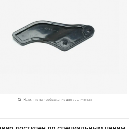
Нажмите на изображение для увеличения
овар доступен по специальным ценам