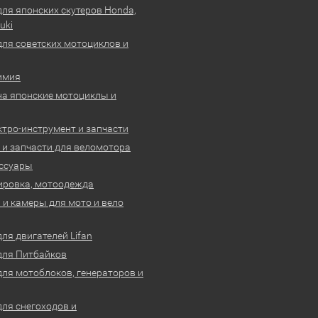
для японских скутеров Honda,
uki
для советских мотоциклов и
имия
на японские мотоциклы и
ктро-инструмент и запчасти
 и запчасти для веломотора
ссуары
ировка, мотоодежда
и камеры для мото и вело
ля двигателей Lifan
для Питбайков
для мотоблоков, генераторов и
для снегоходов и