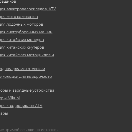
овщиков
для электровелосипедов, ATV
для мото самокатов
для лодочных моторов
для снегоуборочных машин
для китайских мопедов
для китайских скутеров
для китайских мотоциклов и
одная для мототехники
 колодки для квадро-мото
оры и зарядные устройства
ры Mikuni
для квадроциклов ATV
вары
ие прямой ссылки на источник.