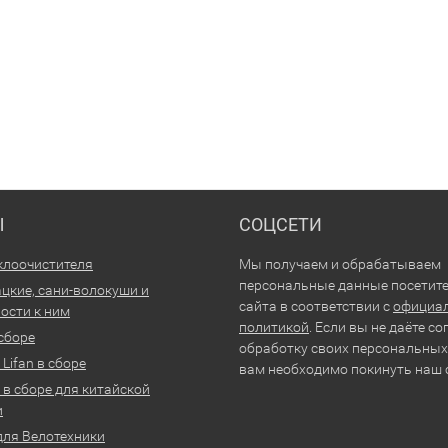
Ы
СОЦСЕТИ
клоочистителя
Мы получаем и обрабатываем
персональные данные посетит
цкие, сани-волокуши и
сайта в соответствии с
официа
ости к ним
политикой
. Если вы не даёте со
 сборе
обработку своих персональных
Lifan в сборе
вам необходимо покинуть наш 
 в сборе для китайской
и
для Велотехники