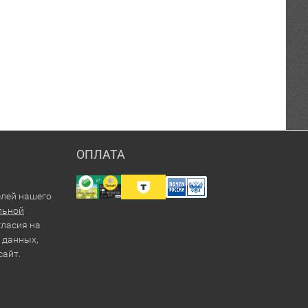
ОПЛАТА
елей нашего
льной
гласия на
 данных,
сайт.