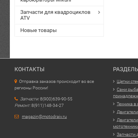
Запчасти для квадроциклов
ATV
Новые товары
КОНТАКТЫ
РАЗДЕЛ
Отправка заказов происходит во все
Щетки сте
регионы России!
Сани рыба
принадлежн
Запчасти:
8(900)639-90-55
Техника в
Ремонт:
8(911)148-34-27
Двигатели 
magazin@motodraiv.ru
Двигатели
мототехник
Запчасти 