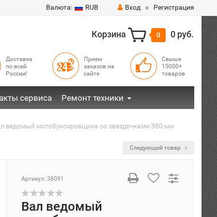
Валюта:
RUB
Вход
Регистрация
Корзина
0 руб.
0
Доставка
Прием
Свыше
по всей
заказов на
15000+
России!
сайте
товаров
акты сервиса
Ремонт техники
л ведомый мотобуксировщика со звездочками 380 мм
Следующий товар
Артикул:
38091
Вал ведомый