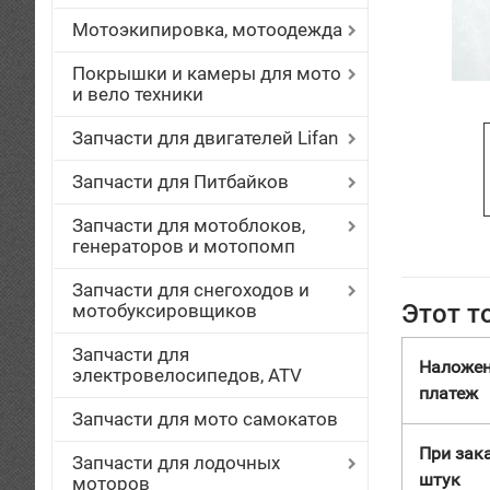
Мотоэкипировка, мотоодежда
Покрышки и камеры для мото
и вело техники
Запчасти для двигателей Lifan
Запчасти для Питбайков
Запчасти для мотоблоков,
генераторов и мотопомп
Запчасти для снегоходов и
Этот т
мотобуксировщиков
Запчасти для
Наложе
электровелосипедов, ATV
платеж
Запчасти для мото самокатов
При зака
Запчасти для лодочных
штук
моторов