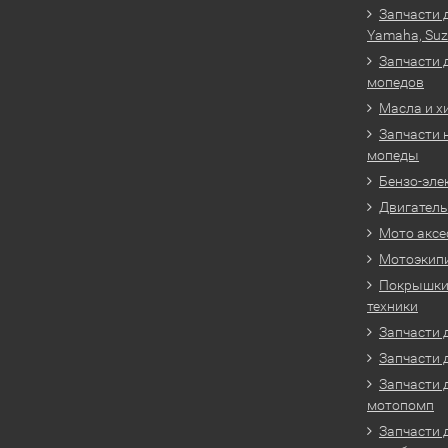
Запчасти 
Yamaha, Suz
Запчасти 
мопедов
Масла и х
Запчасти 
мопеды
Бензо-эле
Двигатель
Мото аксе
Мотоэкип
Покрышки 
техники
Запчасти д
Запчасти 
Запчасти 
мотопомп
Запчасти 