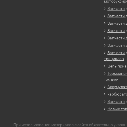
мотобуксир
Запчасти 
Запчасти 
Запчасти 
Запчасти 
Запчасти 
Запчасти 
Запчасти 
трициклов
Цепь прив
Тормозные
техники
Аккумулят
карбюрато
Запчасти 
Новые то
При использовании материалов с сайта обязательно указан