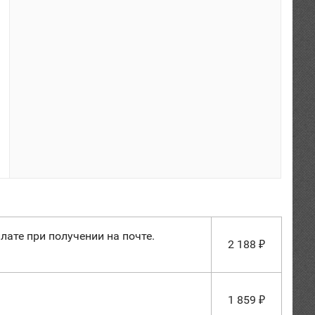
лате при получении на почте.
2 188
₽
1 859
₽