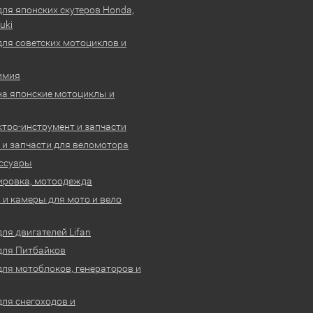
для японских скутеров Honda,
uki
для советских мотоциклов и
имия
на японские мотоциклы и
ктро-инструмент и запчасти
 и запчасти для веломотора
ссуары
ировка, мотоодежда
и камеры для мото и вело
ля двигателей Lifan
для Питбайков
для мотоблоков, генераторов и
для снегоходов и