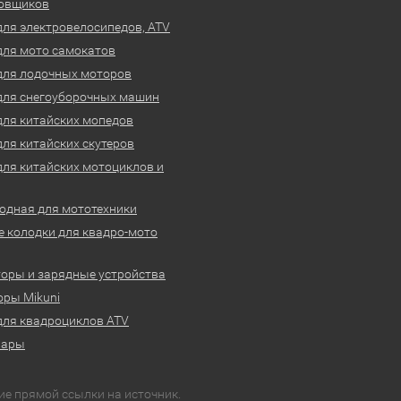
овщиков
для электровелосипедов, ATV
для мото самокатов
для лодочных моторов
для снегоуборочных машин
для китайских мопедов
для китайских скутеров
для китайских мотоциклов и
одная для мототехники
 колодки для квадро-мото
оры и зарядные устройства
ры Mikuni
для квадроциклов ATV
вары
ие прямой ссылки на источник.