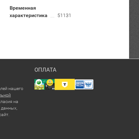
Временная
характеристика
51131
ОПЛАТА
елей нашего
льной
гласия на
 данных,
сайт.