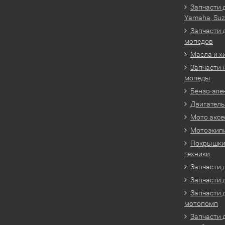
Запчасти 
Yamaha, Suz
Запчасти 
мопедов
Масла и х
Запчасти 
мопеды
Бензо-эле
Двигатель
Мото аксе
Мотоэкип
Покрышки 
техники
Запчасти д
Запчасти 
Запчасти 
мотопомп
Запчасти 