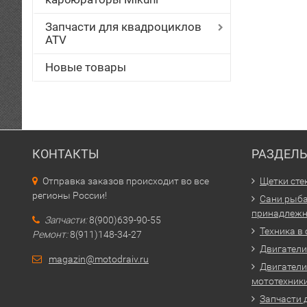
Запчасти для квадроциклов
ATV
Новые товары
КОНТАКТЫ
РАЗДЕЛ
Отправка заказов происходит во все
Щетки сте
регионы России!
Сани рыба
принадлежн
Запчасти:
8(900)639-90-55
Техника в
Ремонт:
8(911)148-34-27
Двигатели 
magazin@motodraiv.ru
Двигатели
мототехник
Запчасти 