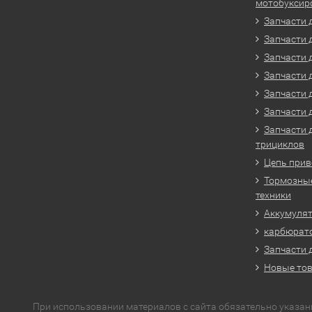
мотобуксир
Запчасти 
Запчасти 
Запчасти 
Запчасти 
Запчасти 
Запчасти 
Запчасти 
трициклов
Цепь прив
Тормозные
техники
Аккумулят
карбюрато
Запчасти 
Новые то
При использовании материалов с сайта обязательно указан