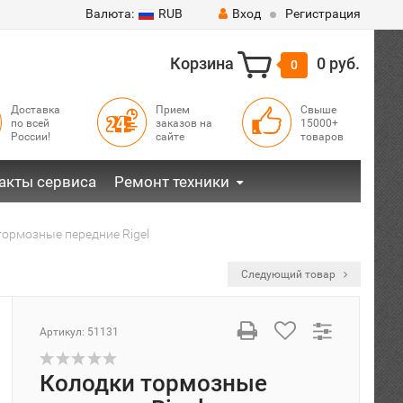
Валюта:
RUB
Вход
Регистрация
Корзина
0 руб.
0
Доставка
Прием
Свыше
по всей
заказов на
15000+
России!
сайте
товаров
акты сервиса
Ремонт техники
тормозные передние Rigel
Следующий товар
Артикул:
51131
Колодки тормозные