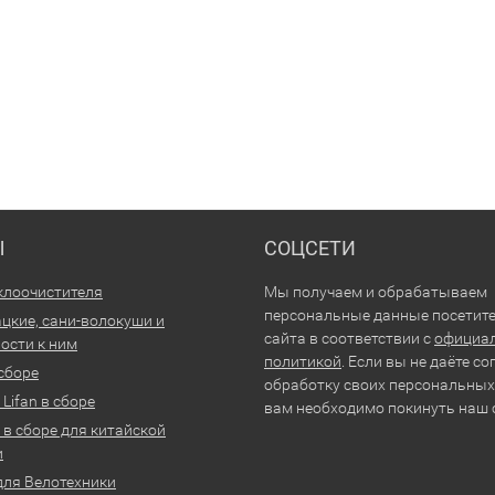
Ы
СОЦСЕТИ
клоочистителя
Мы получаем и обрабатываем
персональные данные посетит
цкие, сани-волокуши и
сайта в соответствии с
официа
ости к ним
политикой
. Если вы не даёте со
 сборе
обработку своих персональных
Lifan в сборе
вам необходимо покинуть наш 
 в сборе для китайской
и
для Велотехники