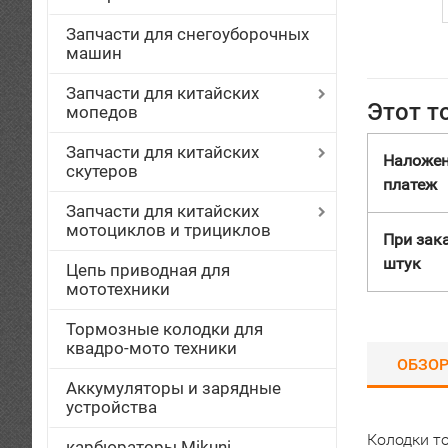
Запчасти для снегоуборочных
машин
Запчасти для китайских
Этот т
мопедов
Запчасти для китайских
Наложе
скутеров
платеж
Запчасти для китайских
мотоциклов и трициклов
При зака
штук
Цепь приводная для
мототехники
Тормозные колодки для
квадро-мото техники
ОБЗО
Аккумуляторы и зарядные
устройства
Колодки т
карбюраторы Mikuni