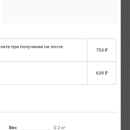
лате при получении на почте.
753
₽
639
₽
Вес
0.2 кг