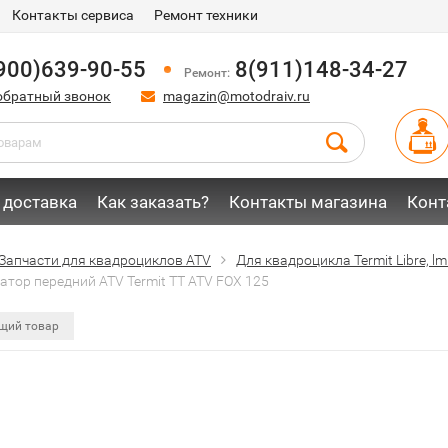
Контакты сервиса
Ремонт техники
900)639-90-55
8(911)148-34-27
Ремонт:
обратный звонок
magazin@motodraiv.ru
 доставка
Как заказать?
Контакты магазина
Конт
Запчасти для квадроциклов ATV
Для квадроцикла Termit Libre, lm
атор передний ATV Termit ТТ ATV FOX 125
щий товар