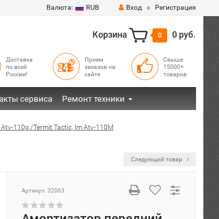
Валюта:
RUB
Вход
Регистрация
Корзина
0 руб.
0
Доставка
Прием
Свыше
по всей
заказов на
15000+
России!
сайте
товаров
акты сервиса
Ремонт техники
 Atv-110g /Termit Tactic, lm Atv-110M
Следующий товар
Артикул:
32063
Амортизатор передний