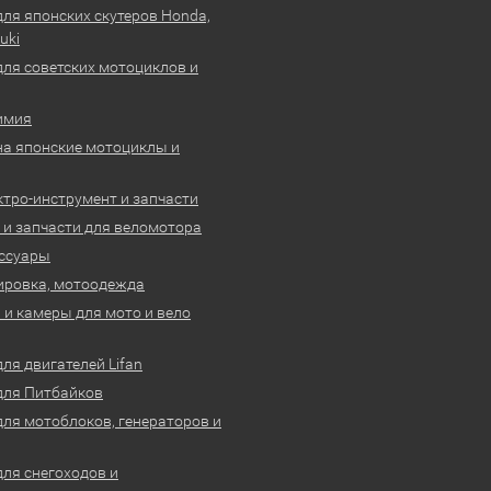
для японских скутеров Honda,
uki
для советских мотоциклов и
имия
на японские мотоциклы и
ктро-инструмент и запчасти
 и запчасти для веломотора
ссуары
ировка, мотоодежда
и камеры для мото и вело
ля двигателей Lifan
для Питбайков
для мотоблоков, генераторов и
для снегоходов и