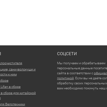
Ы
СОЦСЕТИ
клоочистителя
Мы получаем и обрабатываем
персональные данные посетит
цкие, сани-волокуши и
сайта в соответствии с
официа
ости к ним
политикой
. Если вы не даёте со
 сборе
обработку своих персональных
Lifan в сборе
вам необходимо покинуть наш 
 в сборе для китайской
и
для Велотехники