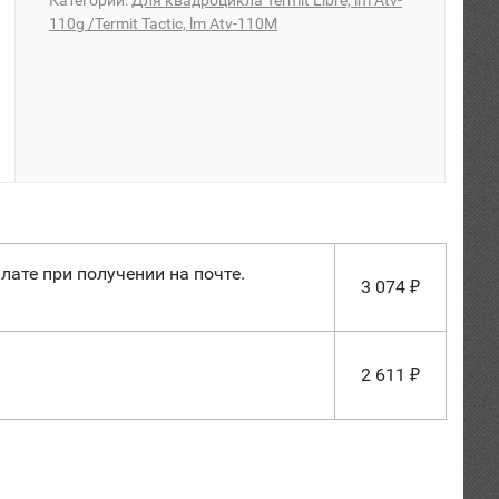
Категории:
Для квадроцикла Termit Libre, lm Atv-
110g /Termit Tactic, lm Atv-110M
лате при получении на почте.
3 074
₽
2 611
₽