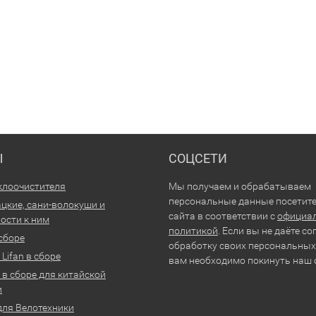
Ы
СОЦСЕТИ
клоочистителя
Мы получаем и обрабатываем
персональные данные посетит
цкие, сани-волокуши и
сайта в соответствии с
официа
ости к ним
политикой
. Если вы не даёте со
 сборе
обработку своих персональных
Lifan в сборе
вам необходимо покинуть наш 
 в сборе для китайской
и
для Велотехники