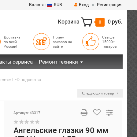
Валюта:
RUB
Вход
Регистрация
Корзина
0 руб.
0
Доставка
Прием
Свыше
по всей
заказов на
15000+
России!
сайте
товаров
акты сервиса
Ремонт техники
ammer LED подсветка
Следующий товар
Артикул:
43317
Ангельские глазки 90 мм