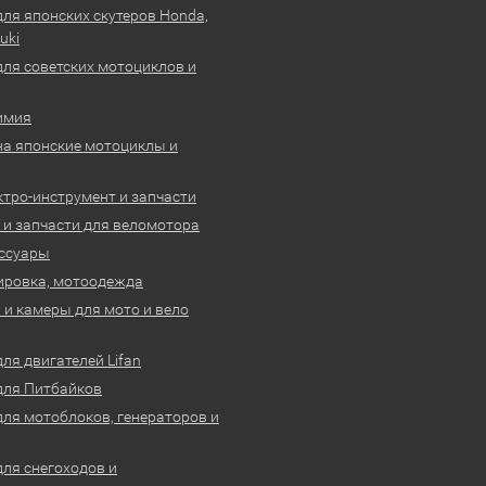
для японских скутеров Honda,
uki
для советских мотоциклов и
имия
на японские мотоциклы и
ктро-инструмент и запчасти
 и запчасти для веломотора
ссуары
ировка, мотоодежда
и камеры для мото и вело
ля двигателей Lifan
для Питбайков
для мотоблоков, генераторов и
для снегоходов и