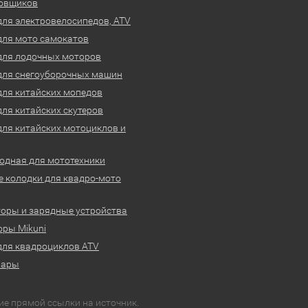
овщиков
для электровелосипедов, ATV
для мото самокатов
для лодочных моторов
для снегоуборочных машин
для китайских мопедов
для китайских скутеров
для китайских мотоциклов и
одная для мототехники
 колодки для квадро-мото
оры и зарядные устройства
ры Mikuni
для квадроциклов ATV
вары
ие прямой ссылки на источник.