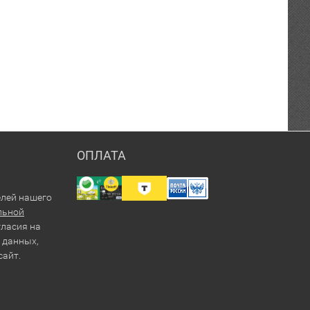
ОПЛАТА
елей нашего
льной
гласия на
 данных,
сайт.