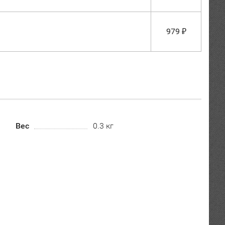
979
₽
Вес
0.3 кг