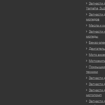
Запчасти 
Yamaha, Suz
Запчасти 
мопедов
Масла и х
Запчасти 
мопеды
Бензо-эле
Двигатель
Мото аксе
Мотоэкип
Покрышки 
техники
Запчасти д
Запчасти 
Запчасти 
мотопомп
Запчасти 