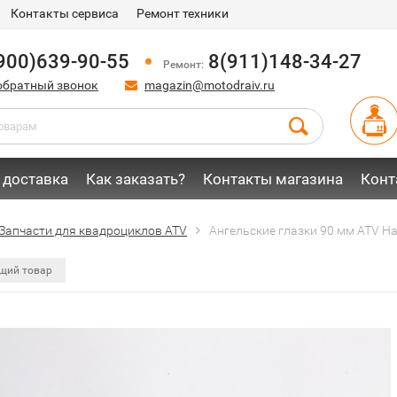
Контакты сервиса
Ремонт техники
900)639-90-55
8(911)148-34-27
Ремонт:
обратный звонок
magazin@motodraiv.ru
 доставка
Как заказать?
Контакты магазина
Конт
Запчасти для квадроциклов ATV
Ангельские глазки 90 мм ATV H
щий товар