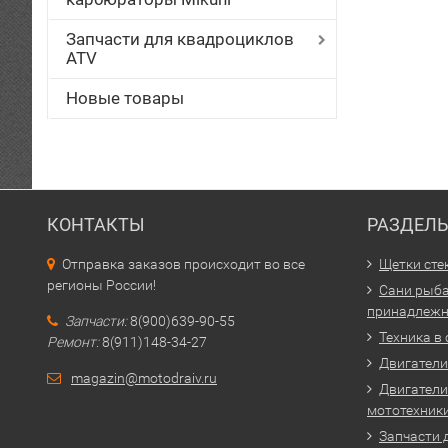
Запчасти для квадроциклов
ATV
Новые товары
КОНТАКТЫ
РАЗДЕЛ
Отправка заказов происходит во все
Щетки сте
регионы России!
Сани рыба
принадлежн
Запчасти:
8(900)639-90-55
Техника в
Ремонт:
8(911)148-34-27
Двигатели 
magazin@motodraiv.ru
Двигатели
мототехник
Запчасти 