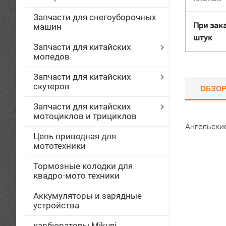
Запчасти для снегоуборочных
При зака
машин
штук
Запчасти для китайских
мопедов
Запчасти для китайских
скутеров
ОБЗО
Запчасти для китайских
мотоциклов и трициклов
Ангельски
Цепь приводная для
мототехники
Тормозные колодки для
квадро-мото техники
Аккумуляторы и зарядные
устройства
карбюраторы Mikuni