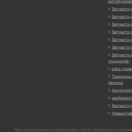
мотобуксир
Запчасти 
Запчасти 
Запчасти 
Запчасти 
Запчасти 
Запчасти 
Запчасти 
трициклов
Цепь прив
Тормозные
техники
Аккумулят
карбюрато
Запчасти 
Новые то
При использовании материалов с сайта обязательно указан