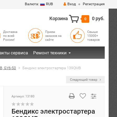
Валюта:
RUB
Вход
Регистрация
Корзина
0 руб.
0
Доставка
Прием
Свыше
по всей
заказов на
15000+
России!
сайте
товаров
акты сервиса
Ремонт техники
B, GY6-50
Бендикс электростартера 139QMB
Следующий товар
Артикул:
13180
Бендикс электростартера