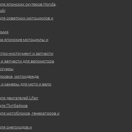
для японских скутеров Honda,
uki
для советских мотоциклов и
имия
на японские мотоциклы и
ктро-инструмент и запчасти
 и запчасти для веломотора
ссуары
ировка, мотоодежда
и камеры для мото и вело
ля двигателей Lifan
для Питбайков
для мотоблоков, генераторов и
для снегоходов и