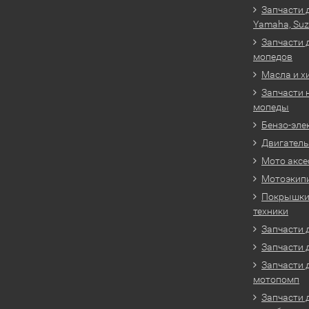
Запчасти 
Yamaha, Suz
Запчасти 
мопедов
Масла и х
Запчасти 
мопеды
Бензо-эле
Двигатель
Мото аксе
Мотоэкип
Покрышки 
техники
Запчасти д
Запчасти 
Запчасти 
мотопомп
Запчасти 