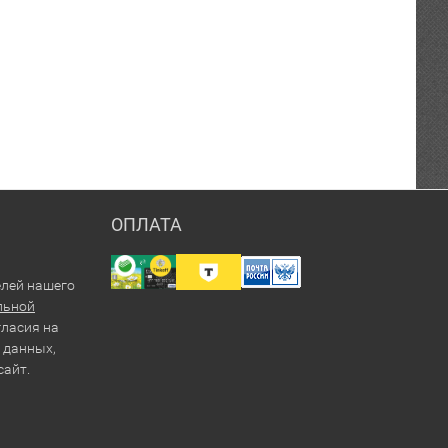
ОПЛАТА
елей нашего
льной
гласия на
 данных,
сайт.