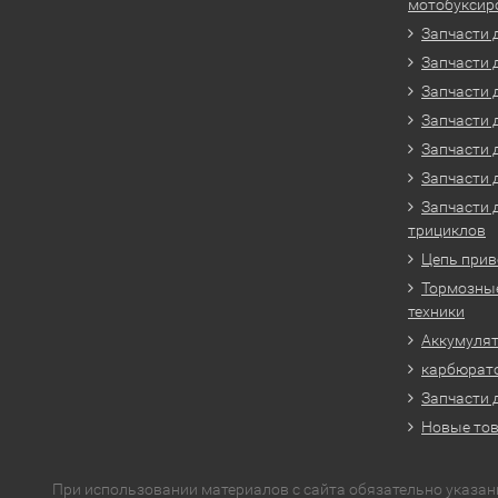
мотобуксир
Запчасти 
Запчасти 
Запчасти 
Запчасти 
Запчасти 
Запчасти 
Запчасти 
трициклов
Цепь прив
Тормозные
техники
Аккумулят
карбюрато
Запчасти 
Новые то
При использовании материалов с сайта обязательно указан