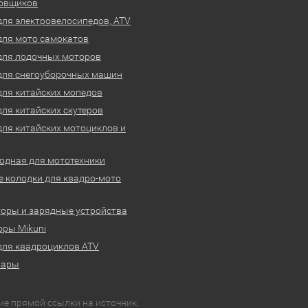
овщиков
для электровелосипедов, ATV
для мото самокатов
для лодочных моторов
для снегоуборочных машин
для китайских мопедов
для китайских скутеров
для китайских мотоциклов и
одная для мототехники
 колодки для квадро-мото
оры и зарядные устройства
ры Mikuni
для квадроциклов ATV
вары
ие прямой ссылки на источник.