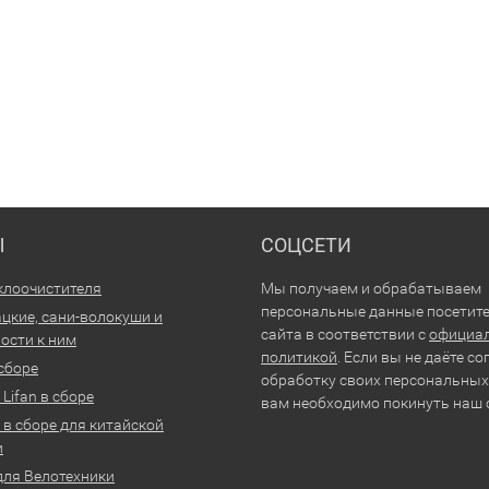
Ы
СОЦСЕТИ
клоочистителя
Мы получаем и обрабатываем
персональные данные посетит
цкие, сани-волокуши и
сайта в соответствии с
официа
ости к ним
политикой
. Если вы не даёте со
 сборе
обработку своих персональных
Lifan в сборе
вам необходимо покинуть наш 
 в сборе для китайской
и
для Велотехники