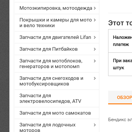
Мотоэкипировка, мотоодежда
Покрышки и камеры для мото
Этот т
и вело техники
Запчасти для двигателей Lifan
Наложе
платеж
Запчасти для Питбайков
Запчасти для мотоблоков,
При зака
генераторов и мотопомп
штук
Запчасти для снегоходов и
мотобуксировщиков
Запчасти для
ОБЗО
электровелосипедов, ATV
Запчасти для мото самокатов
Бендикс эл
Запчасти для лодочных
моторов