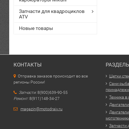
Запчасти для квадроциклов
ATV
Новые товары
КОНТАКТЫ
РАЗДЕЛ
Отправка заказов происходит во все
Щетки сте
регионы России!
Сани рыба
принадлежн
Запчасти:
8(900)639-90-55
Техника в
Ремонт:
8(911)148-34-27
Двигатели 
magazin@motodraiv.ru
Двигатели
мототехник
Запчасти 