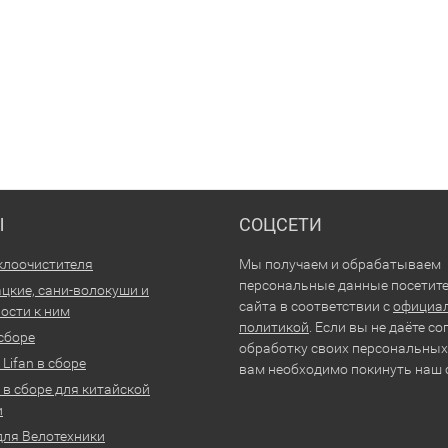
Ы
СОЦСЕТИ
клоочистителя
Мы получаем и обрабатываем
персональные данные посетит
цкие, сани-волокуши и
сайта в соответствии с
официа
ости к ним
политикой
. Если вы не даёте со
 сборе
обработку своих персональных
Lifan в сборе
вам необходимо покинуть наш 
 в сборе для китайской
и
для Велотехники