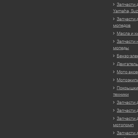
Запчасти 
Yamaha, Suz
Запчасти 
мопедов
Масла и х
Запчасти 
мопеды
Бензо-эле
Двигатель
Мото аксе
Мотоэкип
Покрышки 
техники
Запчасти д
Запчасти 
Запчасти 
мотопомп
Запчасти 