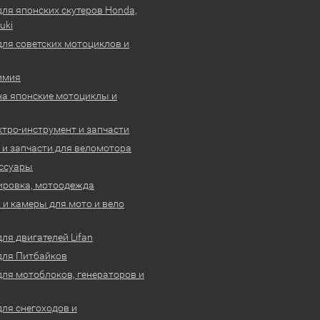
для японских скутеров Honda,
uki
для советских мотоциклов и
имия
на японские мотоциклы и
ктро-инструмент и запчасти
 и запчасти для веломотора
ссуары
ировка, мотоодежда
и камеры для мото и вело
ля двигателей Lifan
для Питбайков
для мотоблоков, генераторов и
для снегоходов и