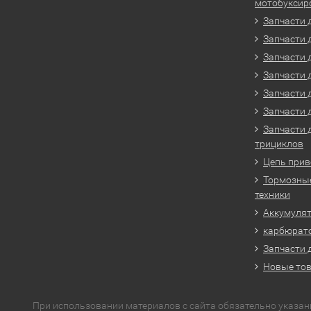
мотобуксир
Запчасти 
Запчасти 
Запчасти 
Запчасти 
Запчасти 
Запчасти 
Запчасти 
трициклов
Цепь прив
Тормозные
техники
Аккумулят
карбюрато
Запчасти 
Новые то
При использовании материалов с сайта обязательно указан