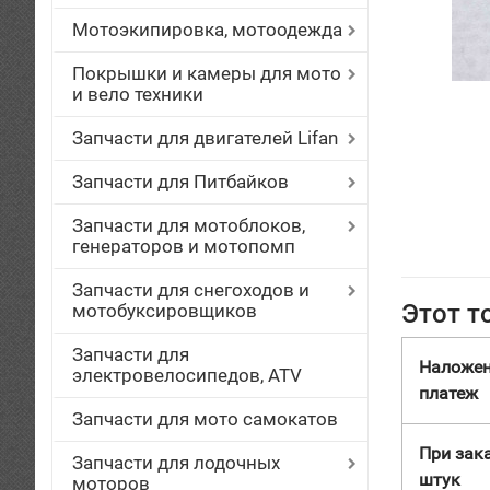
Мотоэкипировка, мотоодежда
Покрышки и камеры для мото
и вело техники
Запчасти для двигателей Lifan
Запчасти для Питбайков
Запчасти для мотоблоков,
генераторов и мотопомп
Запчасти для снегоходов и
Этот т
мотобуксировщиков
Запчасти для
Наложе
электровелосипедов, ATV
платеж
Запчасти для мото самокатов
При зака
Запчасти для лодочных
штук
моторов