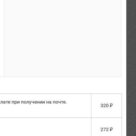
лате при получении на почте.
320
₽
272
₽