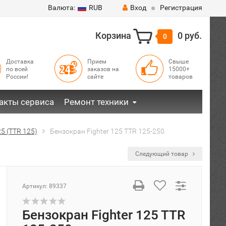
Валюта:
RUB
Вход
Регистрация
Корзина
0 руб.
0
Доставка
Прием
Свыше
по всей
заказов на
15000+
России!
сайте
товаров
акты сервиса
Ремонт техники
25 (TTR 125)
Бензокран Fighter 125 TTR 125-250
Следующий товар
Артикул:
89337
Бензокран Fighter 125 TTR