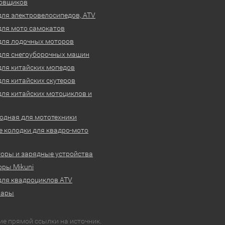
овщиков
для электровелосипедов, ATV
для мото самокатов
для лодочных моторов
для снегоуборочных машин
для китайских мопедов
для китайских скутеров
для китайских мотоциклов и
одная для мототехники
 колодки для квадро-мото
оры и зарядные устройства
ры Mikuni
для квадроциклов ATV
вары
ие прямой ссылки на источник.