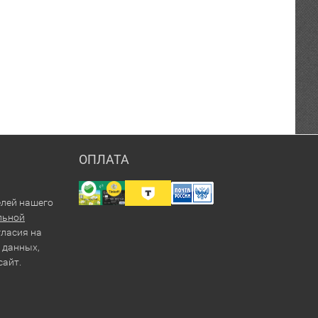
ОПЛАТА
елей нашего
льной
гласия на
 данных,
сайт.