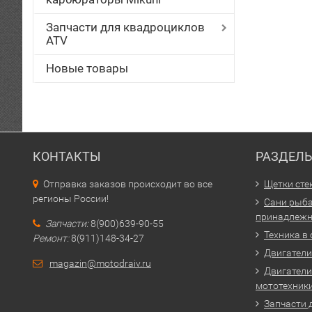
Запчасти для квадроциклов
ATV
Новые товары
КОНТАКТЫ
РАЗДЕЛ
Отправка заказов происходит во все
Щетки сте
регионы России!
Сани рыба
принадлежн
Запчасти:
8(900)639-90-55
Техника в
Ремонт:
8(911)148-34-27
Двигатели 
magazin@motodraiv.ru
Двигатели
мототехник
Запчасти 