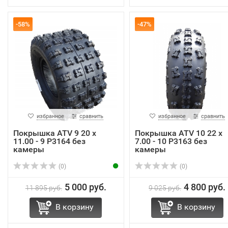
-58%
-47%
избранное
сравнить
избранное
сравнить
Покрышка ATV 9 20 х
Покрышка ATV 10 22 х
11.00 - 9 Р3164 без
7.00 - 10 Р3163 без
камеры
камеры
(0)
(0)
5 000 руб.
4 800 руб.
11 895 руб.
9 025 руб.
В корзину
В корзину