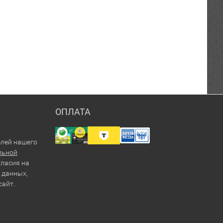
ОПЛАТА
елей нашего
льной
гласия на
 данных,
сайт.