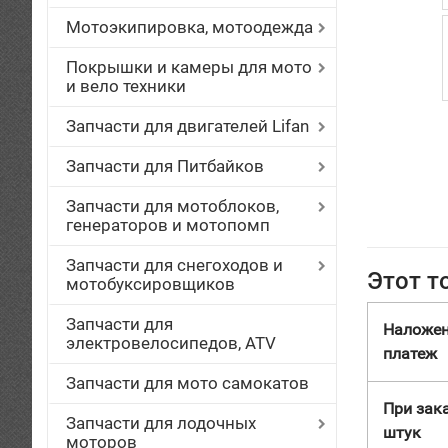
Мотоэкипировка, мотоодежда
Покрышки и камеры для мото
и вело техники
Запчасти для двигателей Lifan
Запчасти для Питбайков
Запчасти для мотоблоков,
генераторов и мотопомп
Запчасти для снегоходов и
Этот т
мотобуксировщиков
Запчасти для
Наложе
электровелосипедов, ATV
платеж
Запчасти для мото самокатов
При зака
Запчасти для лодочных
штук
моторов