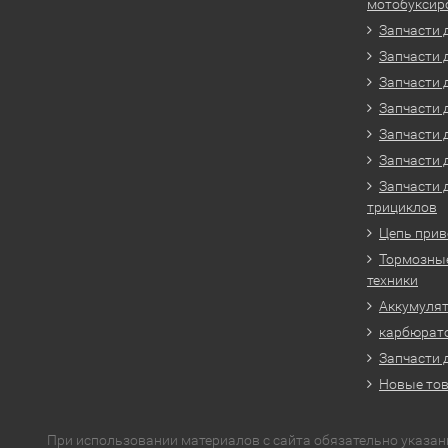
мотобуксир
Запчасти 
Запчасти 
Запчасти 
Запчасти 
Запчасти 
Запчасти 
Запчасти 
трициклов
Цепь прив
Тормозные
техники
Аккумулят
карбюрато
Запчасти 
Новые то
При использовании материалов с сайта обязательно указан