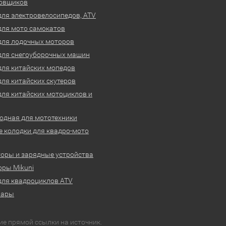
овщиков
для электровелосипедов, ATV
для мото самокатов
для лодочных моторов
для снегоуборочных машин
для китайских мопедов
для китайских скутеров
для китайских мотоциклов и
одная для мототехники
 колодки для квадро-мото
оры и зарядные устройства
ры Mikuni
для квадроциклов ATV
вары
ие прямой ссылки на источник.