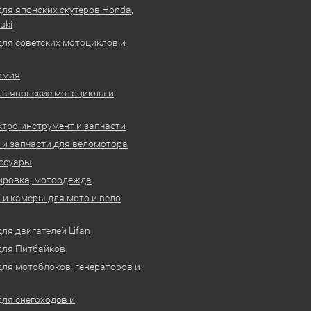
для японских скутеров Honda,
uki
для советских мотоциклов и
имия
на японские мотоциклы и
ктро-инструмент и запчасти
 и запчасти для веломотора
ссуары
ировка, мотоодежда
и камеры для мото и вело
ля двигателей Lifan
для Питбайков
для мотоблоков, генераторов и
для снегоходов и