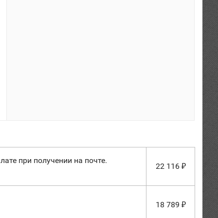
лате при получении на почте.
22 116
₽
18 789
₽