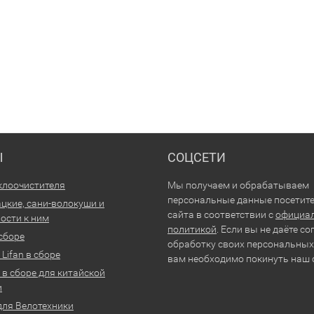
Ы
СОЦСЕТИ
клоочистителя
Мы получаем и обрабатываем
персональные данные посетит
цкие, сани-волокуши и
сайта в соответствии с
официа
ости к ним
политикой
. Если вы не даёте со
 сборе
обработку своих персональных
Lifan в сборе
вам необходимо покинуть наш 
 в сборе для китайской
и
для Велотехники