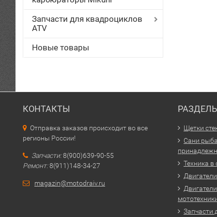
Запчасти для квадроциклов
ATV
Новые товары
КОНТАКТЫ
РАЗДЕЛ
Отправка заказов происходит во все
Щетки сте
регионы России!
Сани рыба
принадлежн
Запчасти:
8(900)639-90-55
Техника в
Ремонт:
8(911)148-34-27
Двигатели 
magazin@motodraiv.ru
Двигатели
мототехник
Запчасти 