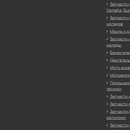
Запчасти 
Yamaha, Suz
Запчасти 
мопедов
Масла и х
Запчасти 
мопеды
Бензо-эле
Двигатель
Мото аксе
Мотоэкип
Покрышки 
техники
Запчасти д
Запчасти 
Запчасти 
мотопомп
Запчасти 