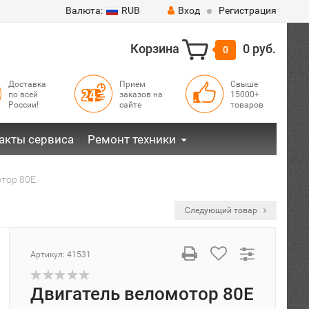
Валюта:
RUB
Вход
Регистрация
Корзина
0 руб.
0
Доставка
Прием
Свыше
по всей
заказов на
15000+
России!
сайте
товаров
акты сервиса
Ремонт техники
тор 80Е
Следующий товар
Артикул:
41531
Двигатель веломотор 80Е