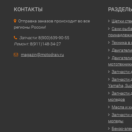
КОНТАКТЫ
РАЗДЕЛ
Отправка заказов происходит во все
Щетки сте
регионы России!
Сани рыба
принадлежн
Запчасти:
8(900)639-90-55
Техника в
Ремонт:
8(911)148-34-27
Двигатели 
magazin@motodraiv.ru
Двигатели
мототехник
Запчасти 
Запчасти 
Yamaha, Suz
Запчасти 
мопедов
Масла и х
Запчасти 
мопеды
Бензо-эле