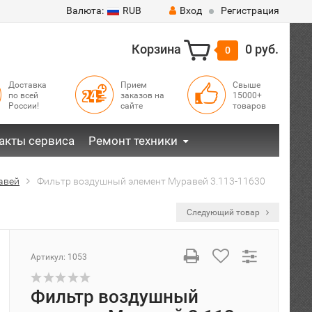
Валюта:
RUB
Вход
Регистрация
Корзина
0 руб.
0
Доставка
Прием
Свыше
по всей
заказов на
15000+
России!
сайте
товаров
акты сервиса
Ремонт техники
авей
Фильтр воздушный элемент Муравей 3.113-11630
Следующий товар
Артикул:
1053
Фильтр воздушный