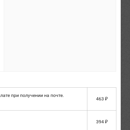
лате при получении на почте.
463
₽
394
₽