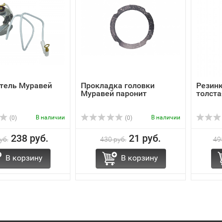
тель Муравей
Прокладка головки
Резин
Муравей паронит
толста
В наличии
В наличии
(0)
(0)
238 руб.
21 руб.
уб.
430 руб.
49
В корзину
В корзину