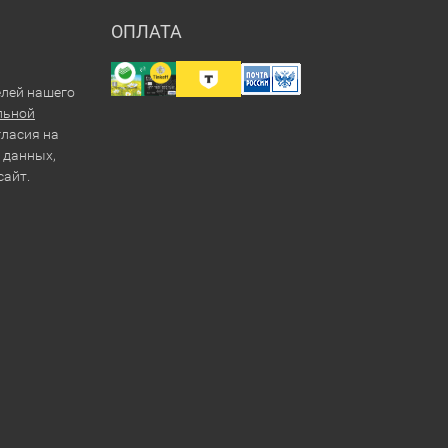
ОПЛАТА
елей нашего
льной
гласия на
 данных,
сайт.