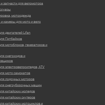
 и запчасти для веломотора
ссуары
ировка, мотоодежда
и камеры для мото и вело
ля двигателей Lifan
для Питбайков
для мотоблоков, генераторов и
для снегоходов и
овщиков
для электровелосипедов, ATV
для мото самокатов
для лодочных моторов
для снегоуборочных машин
для китайских мопедов
для китайских скутеров
для китайских мотоциклов и