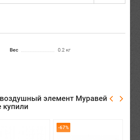
Вес
0.2 кг
р воздушный элемент Муравей
е купили
-67%
-63