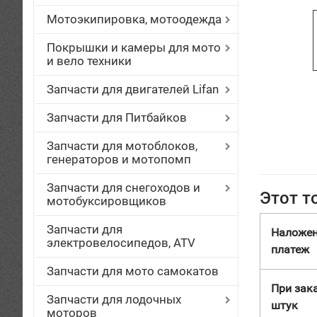
Мотоэкипировка, мотоодежда
Покрышки и камеры для мото
и вело техники
Запчасти для двигателей Lifan
Запчасти для Питбайков
Запчасти для мотоблоков,
генераторов и мотопомп
Запчасти для снегоходов и
Этот т
мотобуксировщиков
Запчасти для
Наложе
электровелосипедов, ATV
платеж
Запчасти для мото самокатов
При зака
Запчасти для лодочных
штук
моторов