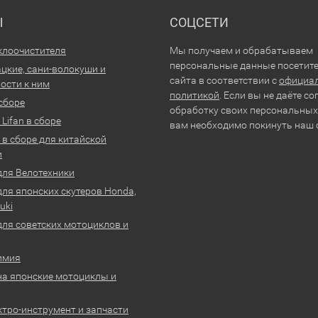
Ы
СОЦСЕТИ
клоочистителя
Мы получаем и обрабатываем
персональные данные посетит
цкие, сани-волокуши и
сайта в соответствии с
официа
ости к ним
политикой
. Если вы не даёте со
 сборе
обработку своих персональных
Lifan в сборе
вам необходимо покинуть наш 
 в сборе для китайской
и
для Велотехники
для японских скутеров Honda,
uki
для советских мотоциклов и
имия
на японские мотоциклы и
ктро-инструмент и запчасти