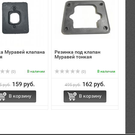
ка Муравей клапана
Резинка под клапан
Тро
я
Муравей тонкая
ход
В наличии
В наличии
(0)
(0)
159 руб.
162 руб.
5 руб.
495 руб.
В корзину
В корзину