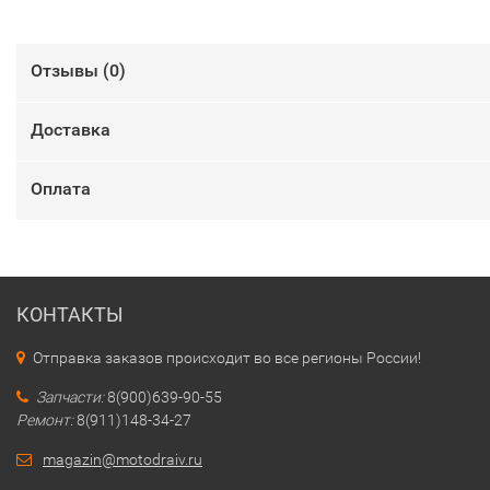
Отзывы (
0
)
Доставка
Оплата
КОНТАКТЫ
Отправка заказов происходит во все регионы России!
Запчасти:
8(900)639-90-55
Ремонт:
8(911)148-34-27
magazin@motodraiv.ru