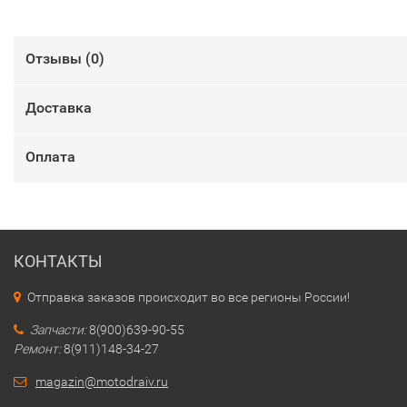
Отзывы (
0
)
Доставка
Оплата
КОНТАКТЫ
Отправка заказов происходит во все регионы России!
Запчасти:
8(900)639-90-55
Ремонт:
8(911)148-34-27
magazin@motodraiv.ru